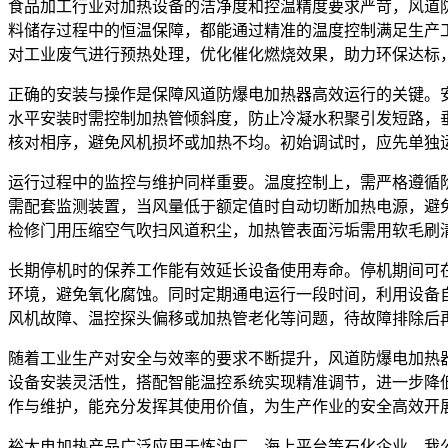
食品加工行业对加热设备的洁净度和控温精度要求严苛，风道
料储存过程中的恒温保障，都能通过精准的温度控制满足生产
对工业废气进行预热处理，优化催化燃烧效果，助力环保达标
正确的安装与操作是保障风道防爆电加热器高效运行的关键。
水平安装时需控制加热管倾斜度，防止冷凝水积聚引发短路，
核对相序，避免风机损坏或加热不均。初始调试时，应先单独
运行过程中的监控与维护同样重要。温度控制上，需严格遵循
需配套监测装置，当风量低于额定值时自动切断加热电源，避
检修门用压缩空气吹扫风道积尘，加热管表面污垢需用软毛刷
长期停机时的保养工作能有效延长设备使用寿命。停机期间可
环境，避免氧化腐蚀。同时定期通电运行一段时间，利用设备
风机故障、温控探头偏移或加热管老化等问题，待故障排除后
随着工业生产对安全与效率的要求不断提升，风道防爆电加热
设备安装灵活性，搭配智能温控系统实现精准调节，进一步降
作与维护，能充分发挥其使用价值，为生产作业的安全高效开
裕太电加热产品广泛应用于炼油厂、海上平台等石化企业，我