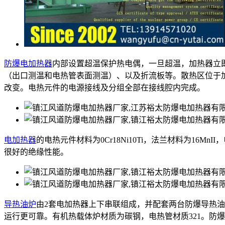
防爆电加热器
内部设置超温保护热电偶，一旦超温，加热器立
（出口测温和电热管表面测温）、以及折流板等。散热区位于
改变。电热元件的电源接线及分组全部在接线腔内完成。
电加热器
的电热元件材料为0Cr18Ni10Ti，法兰材料为16M
很好的绝缘性能。
导热油炉
由2套电加热器上下串联组成，并配套两台防爆导热
运行更可靠。有机热载体炉材质为碳钢，电热管材质321。防