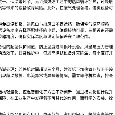
烘干、保温等环节。无论是烘焙工艺中的热风循环加热，还是原
汽等带来的设备故障风险。此外，在废气处理领域，这类设备可
避免高温积聚，进风口与出风口不得遮挡，确保空气循环顺畅。
据设备功率选择匹配线径的电缆，确保接地可靠，三相设备还需
控器精度，确保实际温度与设定值偏差在合理范围。
合理的超温保护阈值，防止温度过高损坏设备。风量与压力管理
换热效率。日常维护中，每周需擦拭设备外壳除尘，每季度打开
防潮处理；若停机时间超过三个月，建议拆下加热管存放于干燥
出现超温报警、电流异常或异味等情况，需立即停机检查，排查
结构轻量化、控温智能化等方面不断创新，通过模块化设计提升
保障，在工业生产中发挥着不可替代的作用，而科学的安装、操
油等大型公司都有应用。由于节能、占用空间小、热效率高等优