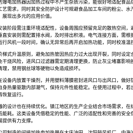
防爆电加热器因加热过程中不产生杂质污染，能很好地适配食品
工艺需求，同时其安全防护设计可规避食品加工车间的粉尘、水
，展现出多元的应用价值。
安装阶段需注重环境适配性，设备周围应预留充足的散热空间，
垂直安装则需配置排水阀，及时排出积液。电气连接方面，需根
运行风机一段时间，确认无异常后再开启加热功能，同时校准温
阶梯式升温原则，避免加热管因热应力过大出现开裂，同时设定
免干烧风险，进风口过滤器需定期清理更换，防止灰尘堵塞影响
清理，禁用钢丝球等硬物以免造成损坏。
在设备内放置干燥剂，并用塑料薄膜密封进风口与出风口，做好
自身热量驱散内部潮气，保持元件性能稳定。在使用过程中，若
再恢复运行。
器的设计也在持续优化。镇江地区的生产企业结合市场需求，在
低能耗。这类设备凭借稳定的性能、广泛的适配性和完善的安全
展提供有力支撑。
公司制造的间接加热电加热器在大庆油田、沈阳鼓风机厂、中海