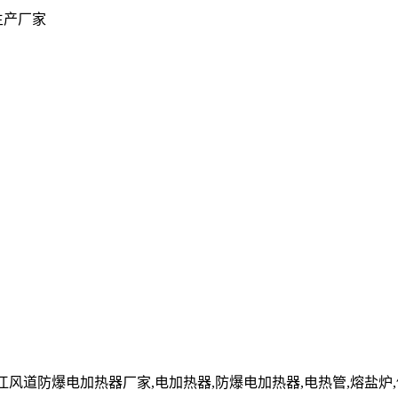
生产厂家
cn」镇江风道防爆电加热器厂家,电加热器,防爆电加热器,电热管,熔盐