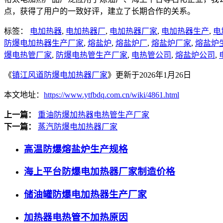
点，获得了用户的一致好评，建立了长期合作的关系。
标签：
电加热器
,
电加热器厂
,
电加热器厂家
,
电加热器生产
,
电
防爆电加热器生产厂家
,
熔盐炉
,
熔盐炉厂
,
熔盐炉厂家
,
熔盐炉
爆电热管厂家
,
防爆电热管生产厂家
,
电热管公司
,
熔盐炉公司
,
《
镇江风道防爆电加热器厂家
》更新于2026年1月26日
本文地址：
https://www.ytfbdq.com.cn/wiki/4861.html
上一篇：
重油防爆加热器电热管生产厂家
下一篇：
蒸汽防爆电加热器厂家
高温防爆熔盐炉生产规格
海上平台防爆电加热器厂家制造价格
储油罐防爆电加热器生产厂家
加热器电热管不加热原因