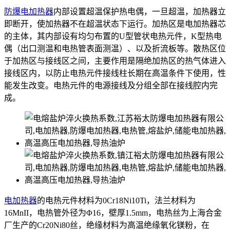
防爆电加热器
内部设置超温保护热电偶，一旦超温，加热器立
即断开，使加热器不在超温状态下运行。加热区是电加热器芯
的主体，其内部设有均匀布置的U型管状电热元件，K型热电
偶（出口测温和电热管表面测温）、以及折流板等。散热区位
于加热区与接线区之间，主要作用是隔绝加热区的热气体进入
接线区内，以防止电热元件接线柱长期在高温条件下使用，性
能发生改变。电热元件的电源接线及分组全部在接线腔内完
成。
电加热器
的电热元件材料为0Cr18Ni10Ti，法兰材料为
16MnII，电热管外径为Φ16，壁厚1.5mm，电热丝为上海合金
厂生产的Cr20Ni80丝，绝缘材料为高温绝缘氧化镁粉，在