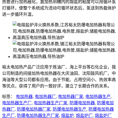
热管进行加热融化，直加热到糟内的熔盐的粘度可以用循环泵
打循环，使整个系统成为流动可循环状态后，泵送到热载体炉
进一步循环升温，
裕太电加热产品广泛应用于炼油厂、海上平台等石化企业，我
公司制造的间接加热电加热器在大庆油田、沈阳鼓风机厂、中
海油等大型公司都有应用。由于节能、占用空间小、热效率高
等优点，获得了用户的一致好评，建立了长期合作的关系。
标签：
电加热器
,
电加热器厂
,
电加热器厂家
,
电加热器生产
,
电加热器生产厂
,
电加热器生产厂家
,
防爆电加热器
,
防爆电加
热器厂
,
防爆电加热器厂家
,
防爆电加热器生产
,
防爆电加热器
生产厂
,
防爆电加热器生产厂家
,
熔盐炉
,
熔盐炉厂
,
熔盐炉厂