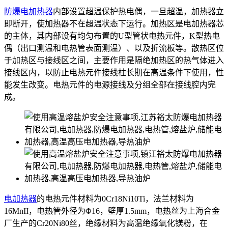
防爆电加热器
内部设置超温保护热电偶，一旦超温，加热器立
即断开，使加热器不在超温状态下运行。加热区是电加热器芯
的主体，其内部设有均匀布置的U型管状电热元件，K型热电
偶（出口测温和电热管表面测温）、以及折流板等。散热区位
于加热区与接线区之间，主要作用是隔绝加热区的热气体进入
接线区内，以防止电热元件接线柱长期在高温条件下使用，性
能发生改变。电热元件的电源接线及分组全部在接线腔内完
成。
电加热器
的电热元件材料为0Cr18Ni10Ti，法兰材料为
16MnII，电热管外径为Φ16，壁厚1.5mm，电热丝为上海合金
厂生产的Cr20Ni80丝，绝缘材料为高温绝缘氧化镁粉，在