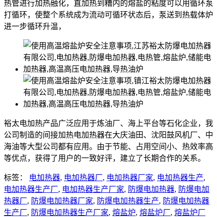
热管进行加热融化，直加热到糟内的熔盐的粘度可以用循环泵
打循环，使整个系统成为流动可循环状态后，泵送到热载体炉
进一步循环升温，
裕太电加热产品广泛应用于炼油厂、海上平台等石化企业，我
公司制造的间接加热电加热器在大庆油田、沈阳鼓风机厂、中
海油等大型公司都有应用。由于节能、占用空间小、热效率高
等优点，获得了用户的一致好评，建立了长期合作的关系。
标签：
电加热器
,
电加热器厂
,
电加热器厂家
,
电加热器生产
,
电加热器生产厂
,
电加热器生产厂家
,
防爆电加热器
,
防爆电加
热器厂
,
防爆电加热器厂家
,
防爆电加热器生产
,
防爆电加热器
生产厂
,
防爆电加热器生产厂家
,
熔盐炉
,
熔盐炉厂
,
熔盐炉厂