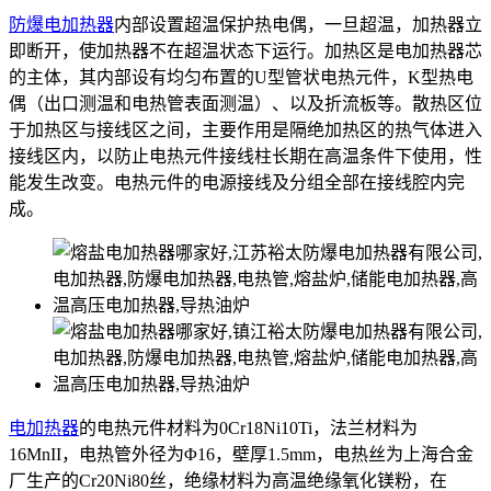
防爆电加热器
内部设置超温保护热电偶，一旦超温，加热器立
即断开，使加热器不在超温状态下运行。加热区是电加热器芯
的主体，其内部设有均匀布置的U型管状电热元件，K型热电
偶（出口测温和电热管表面测温）、以及折流板等。散热区位
于加热区与接线区之间，主要作用是隔绝加热区的热气体进入
接线区内，以防止电热元件接线柱长期在高温条件下使用，性
能发生改变。电热元件的电源接线及分组全部在接线腔内完
成。
电加热器
的电热元件材料为0Cr18Ni10Ti，法兰材料为
16MnII，电热管外径为Φ16，壁厚1.5mm，电热丝为上海合金
厂生产的Cr20Ni80丝，绝缘材料为高温绝缘氧化镁粉，在