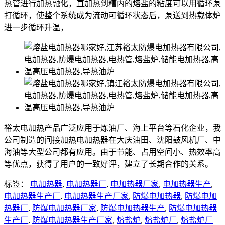
热管进行加热融化，直加热到糟内的熔盐的粘度可以用循环泵
打循环，使整个系统成为流动可循环状态后，泵送到热载体炉
进一步循环升温，
裕太电加热产品广泛应用于炼油厂、海上平台等石化企业，我
公司制造的间接加热电加热器在大庆油田、沈阳鼓风机厂、中
海油等大型公司都有应用。由于节能、占用空间小、热效率高
等优点，获得了用户的一致好评，建立了长期合作的关系。
标签：
电加热器
,
电加热器厂
,
电加热器厂家
,
电加热器生产
,
电加热器生产厂
,
电加热器生产厂家
,
防爆电加热器
,
防爆电加
热器厂
,
防爆电加热器厂家
,
防爆电加热器生产
,
防爆电加热器
生产厂
,
防爆电加热器生产厂家
,
熔盐炉
,
熔盐炉厂
,
熔盐炉厂