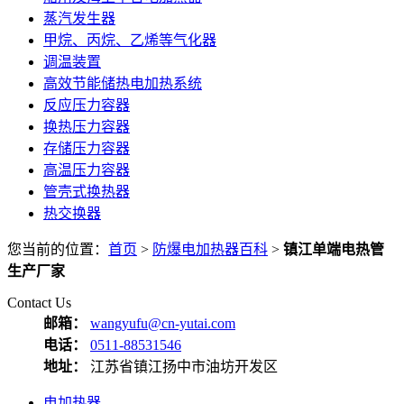
蒸汽发生器
甲烷、丙烷、乙烯等气化器
调温装置
高效节能储热电加热系统
反应压力容器
换热压力容器
存储压力容器
高温压力容器
管壳式换热器
热交换器
您当前的位置：
首页
>
防爆电加热器百科
>
镇江单端电热管
生产厂家
Contact Us
邮箱：
wangyufu@cn-yutai.com
电话：
0511-88531546
地址：
江苏省镇江扬中市油坊开发区
电加热器