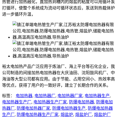
热管进行加热融化，直加热到糟内的熔盐的粘度可以用循环泵
打循环，使整个系统成为流动可循环状态后，泵送到热载体炉
进一步循环升温，
裕太电加热产品广泛应用于炼油厂、海上平台等石化企业，我
公司制造的间接加热电加热器在大庆油田、沈阳鼓风机厂、中
海油等大型公司都有应用。由于节能、占用空间小、热效率高
等优点，获得了用户的一致好评，建立了长期合作的关系。
标签：
电加热器
,
电加热器厂
,
电加热器厂家
,
电加热器生产
,
电加热器生产厂
,
电加热器生产厂家
,
防爆电加热器
,
防爆电加
热器厂
,
防爆电加热器厂家
,
防爆电加热器生产
,
防爆电加热器
生产厂
,
防爆电加热器生产厂家
,
熔盐炉
,
熔盐炉厂
,
熔盐炉厂