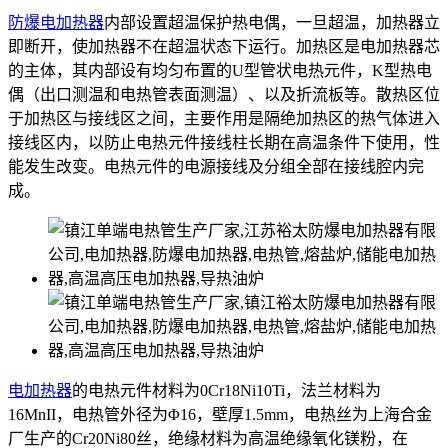
防爆电加热器
内部设置超温保护热电偶，一旦超温，加热器立
即断开，使加热器不在超温状态下运行。加热区是电加热器芯
的主体，其内部设有均匀布置的U型管状电热元件，K型热电
偶（出口测温和电热管表面测温）、以及折流板等。散热区位
于加热区与接线区之间，主要作用是隔绝加热区的热气体进入
接线区内，以防止电热元件接线柱长期在高温条件下使用，性
能发生改变。电热元件的电源接线及分组全部在接线腔内完
成。
电加热器
的电热元件材料为0Cr18Ni10Ti，法兰材料为
16MnII，电热管外径为Φ16，壁厚1.5mm，电热丝为上海合金
厂生产的Cr20Ni80丝，绝缘材料为高温绝缘氧化镁粉，在