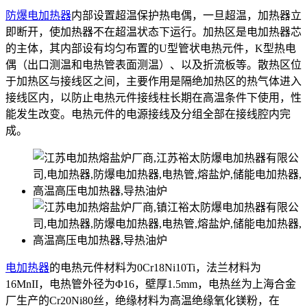
防爆电加热器
内部设置超温保护热电偶，一旦超温，加热器立
即断开，使加热器不在超温状态下运行。加热区是电加热器芯
的主体，其内部设有均匀布置的U型管状电热元件，K型热电
偶（出口测温和电热管表面测温）、以及折流板等。散热区位
于加热区与接线区之间，主要作用是隔绝加热区的热气体进入
接线区内，以防止电热元件接线柱长期在高温条件下使用，性
能发生改变。电热元件的电源接线及分组全部在接线腔内完
成。
电加热器
的电热元件材料为0Cr18Ni10Ti，法兰材料为
16MnII，电热管外径为Φ16，壁厚1.5mm，电热丝为上海合金
厂生产的Cr20Ni80丝，绝缘材料为高温绝缘氧化镁粉，在