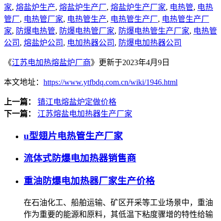
家
,
熔盐炉生产
,
熔盐炉生产厂
,
熔盐炉生产厂家
,
电热管
,
电热
管厂
,
电热管厂家
,
电热管生产
,
电热管生产厂
,
电热管生产厂
家
,
防爆电热管
,
防爆电热管厂家
,
防爆电热管生产厂家
,
电热管
公司
,
熔盐炉公司
,
电加热器公司
,
防爆电加热器公司
《
江苏电加热熔盐炉厂商
》更新于2023年4月9日
本文地址：
https://www.ytfbdq.com.cn/wiki/1946.html
上一篇：
镇江电熔盐炉定做价格
下一篇：
江苏熔盐电加热器生产厂家
u型翅片电热管生产厂家
流体式防爆电加热器销售商
重油防爆电加热器厂家生产价格
在石油化工、船舶运输、矿区开采等工业场景中，重油
作为重要的能源和原料，其低温下粘度骤增的特性给输