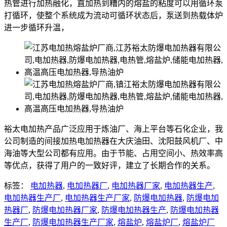
热管进行加热融化，直加热到糟内的熔盐的粘度可以用循环泵
打循环，使整个系统成为流动可循环状态后，泵送到热载体炉
进一步循环升温，
裕太电加热产品广泛应用于炼油厂、海上平台等石化企业，我
公司制造的间接加热电加热器在大庆油田、沈阳鼓风机厂、中
海油等大型公司都有应用。由于节能、占用空间小、热效率高
等优点，获得了用户的一致好评，建立了长期合作的关系。
标签：
电加热器
,
电加热器厂
,
电加热器厂家
,
电加热器生产
,
电加热器生产厂
,
电加热器生产厂家
,
防爆电加热器
,
防爆电加
热器厂
,
防爆电加热器厂家
,
防爆电加热器生产
,
防爆电加热器
生产厂
,
防爆电加热器生产厂家
,
熔盐炉
,
熔盐炉厂
,
熔盐炉厂