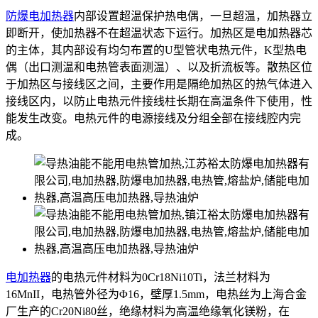
防爆电加热器
内部设置超温保护热电偶，一旦超温，加热器立
即断开，使加热器不在超温状态下运行。加热区是电加热器芯
的主体，其内部设有均匀布置的U型管状电热元件，K型热电
偶（出口测温和电热管表面测温）、以及折流板等。散热区位
于加热区与接线区之间，主要作用是隔绝加热区的热气体进入
接线区内，以防止电热元件接线柱长期在高温条件下使用，性
能发生改变。电热元件的电源接线及分组全部在接线腔内完
成。
电加热器
的电热元件材料为0Cr18Ni10Ti，法兰材料为
16MnII，电热管外径为Φ16，壁厚1.5mm，电热丝为上海合金
厂生产的Cr20Ni80丝，绝缘材料为高温绝缘氧化镁粉，在