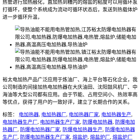
热管进行加热融化，直加热到糟内的熔盐的粘度可以用循环泵
打循环，使整个系统成为流动可循环状态后，泵送到热载体炉
进一步循环升温，
裕太电加热产品广泛应用于炼油厂、海上平台等石化企业，我
公司制造的间接加热电加热器在大庆油田、沈阳鼓风机厂、中
海油等大型公司都有应用。由于节能、占用空间小、热效率高
等优点，获得了用户的一致好评，建立了长期合作的关系。
标签：
电加热器
,
电加热器厂
,
电加热器厂家
,
电加热器生产
,
电加热器生产厂
,
电加热器生产厂家
,
防爆电加热器
,
防爆电加
热器厂
,
防爆电加热器厂家
,
防爆电加热器生产
,
防爆电加热器
生产厂
,
防爆电加热器生产厂家
,
熔盐炉
,
熔盐炉厂
,
熔盐炉厂