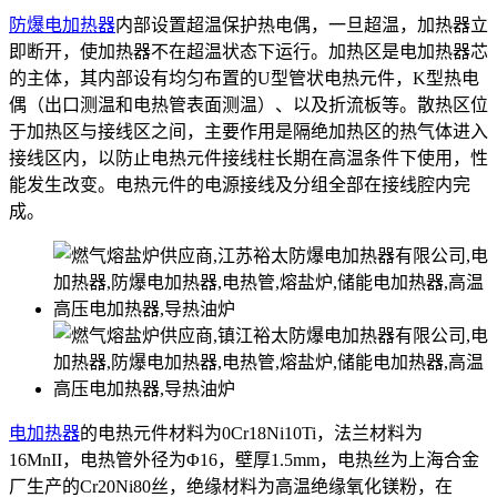
防爆电加热器
内部设置超温保护热电偶，一旦超温，加热器立
即断开，使加热器不在超温状态下运行。加热区是电加热器芯
的主体，其内部设有均匀布置的U型管状电热元件，K型热电
偶（出口测温和电热管表面测温）、以及折流板等。散热区位
于加热区与接线区之间，主要作用是隔绝加热区的热气体进入
接线区内，以防止电热元件接线柱长期在高温条件下使用，性
能发生改变。电热元件的电源接线及分组全部在接线腔内完
成。
电加热器
的电热元件材料为0Cr18Ni10Ti，法兰材料为
16MnII，电热管外径为Φ16，壁厚1.5mm，电热丝为上海合金
厂生产的Cr20Ni80丝，绝缘材料为高温绝缘氧化镁粉，在