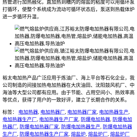
热管进行加热融化，直加热到糟内的熔盐的粘度可以用循环泵
打循环，使整个系统成为流动可循环状态后，泵送到热载体炉
进一步循环升温，
裕太电加热产品广泛应用于炼油厂、海上平台等石化企业，我
公司制造的间接加热电加热器在大庆油田、沈阳鼓风机厂、中
海油等大型公司都有应用。由于节能、占用空间小、热效率高
等优点，获得了用户的一致好评，建立了长期合作的关系。
标签：
电加热器
,
电加热器厂
,
电加热器厂家
,
电加热器生产
,
电加热器生产厂
,
电加热器生产厂家
,
防爆电加热器
,
防爆电加
热器厂
,
防爆电加热器厂家
,
防爆电加热器生产
,
防爆电加热器
生产厂
,
防爆电加热器生产厂家
,
熔盐炉
,
熔盐炉厂
,
熔盐炉厂