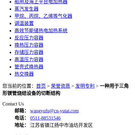
船用及海上平台电加热器
蒸汽发生器
甲烷、丙烷、乙烯等气化器
调温装置
高效节能储热电加热系统
反应压力容器
换热压力容器
存储压力容器
高温压力容器
管壳式换热器
热交换器
您当前的位置：
首页
>
荣誉资质
>
发明专利
>
一种用于三角
形镁管烧结设备的切断结构
Contact Us
邮箱：
wangyufu@cn-yutai.com
电话：
0511-88531546
地址：
江苏省镇江扬中市油坊开发区