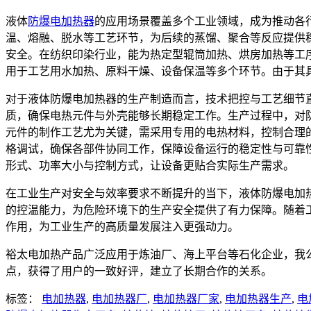
液体
防爆电加热器
的应用场景覆盖多个工业领域，成为推动各
温、熔融、脱水等工艺环节，为后续的蒸馏、聚合等反应提供
安全。在纺织印染行业，能为热定型辊筒加热、烘房加热等工
用于工艺用水加热、原料干燥、设备保温等多个环节。由于其
对于液体防爆电加热器的生产制造而言，技术把控与工艺细节
质，确保电热元件与外壳能够长期稳定工作。生产过程中，对
元件的制作工艺尤为关键，需采用专用的电热材料，控制合理
格调试，确保各部件协同工作，保障设备运行的稳定性与可靠
形式、功率大小与控制方式，让设备更贴合实际生产需求。
在工业生产对安全与效率要求不断提升的当下，液体防爆电加
的控温能力，为危险环境下的生产安全提供了有力保障。随着
作用，为工业生产的高质量发展注入更强动力。
裕太电加热产品广泛应用于炼油厂、海上平台等石化企业，我
点，获得了用户的一致好评，建立了长期合作的关系。
标签：
电加热器
,
电加热器厂
,
电加热器厂家
,
电加热器生产
,
电