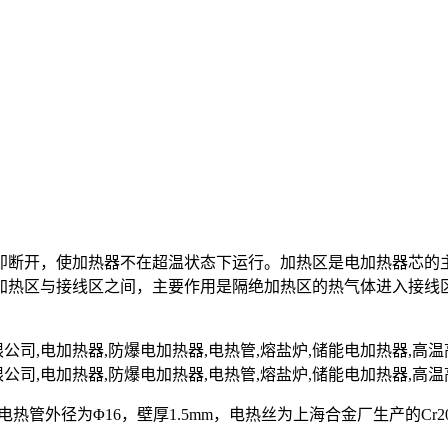
即断开，使加热器不在超温状态下运行。加热区是电加热器芯的
加热区与接线区之间，主要作用是隔绝加热区的热气体进入接线
nII，电热管外径为Φ16，壁厚1.5mm，电热丝为上海合金厂生产的C