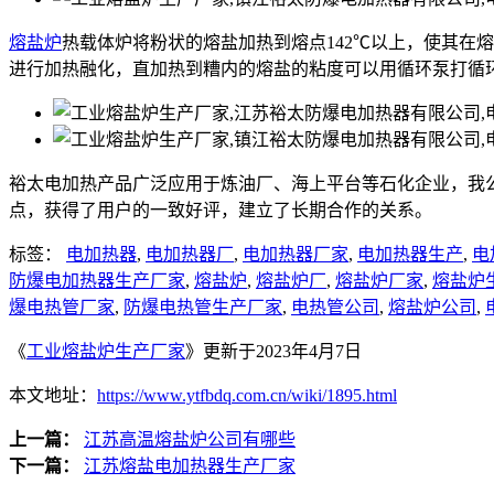
熔盐炉
热载体炉将粉状的熔盐加热到熔点142℃以上，使其在
进行加热融化，直加热到糟内的熔盐的粘度可以用循环泵打循
裕太电加热产品广泛应用于炼油厂、海上平台等石化企业，我
点，获得了用户的一致好评，建立了长期合作的关系。
标签：
电加热器
,
电加热器厂
,
电加热器厂家
,
电加热器生产
,
电
防爆电加热器生产厂家
,
熔盐炉
,
熔盐炉厂
,
熔盐炉厂家
,
熔盐炉
爆电热管厂家
,
防爆电热管生产厂家
,
电热管公司
,
熔盐炉公司
,
《
工业熔盐炉生产厂家
》更新于2023年4月7日
本文地址：
https://www.ytfbdq.com.cn/wiki/1895.html
上一篇：
江苏高温熔盐炉公司有哪些
下一篇：
江苏熔盐电加热器生产厂家