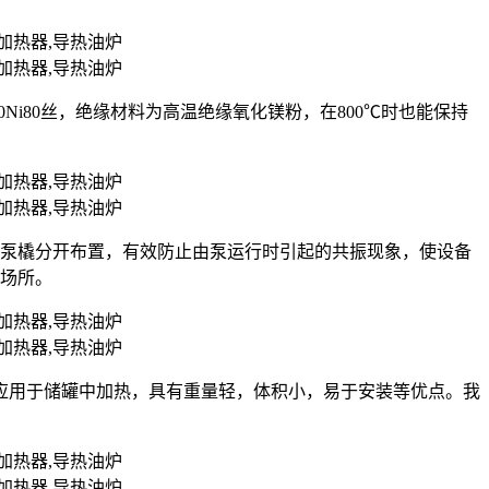
r20Ni80丝，绝缘材料为高温绝缘氧化镁粉，在800℃时也能保持
油泵橇分开布置，有效防止由泵运行时引起的共振现象，使设备
的场所。
应用于储罐中加热，具有重量轻，体积小，易于安装等优点。我