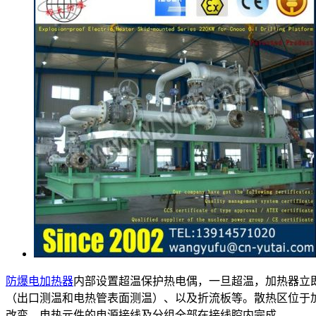
防爆电加热器
内部设置超温保护热电偶，一旦超温，加热器立
（出口测温和电热管表面测温）、以及折流板等。散热区位于
改变。电热元件的电源接线及分组全部在接线腔内完成。