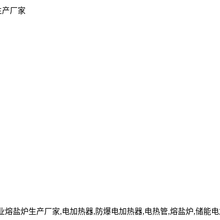
生产厂家
cn」工业熔盐炉生产厂家,电加热器,防爆电加热器,电热管,熔盐炉,储