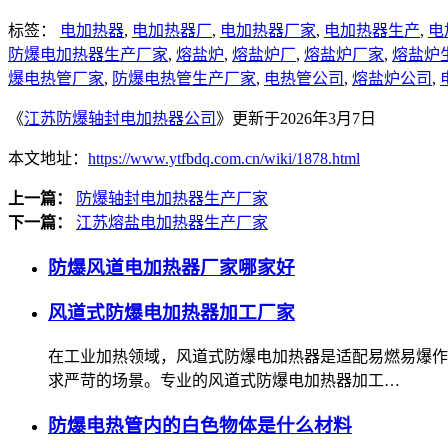
标签：
电加热器
,
电加热器厂
,
电加热器厂家
,
电加热器生产
,
电
防爆电加热器生产厂家
,
熔盐炉
,
熔盐炉厂
,
熔盐炉厂家
,
熔盐炉
爆电热管厂家
,
防爆电热管生产厂家
,
电热管公司
,
熔盐炉公司
,
《
江苏防爆轴封电加热器公司
》更新于2026年3月7日
本文地址：
https://www.ytfbdq.com.cn/wiki/1878.html
上一篇：
防爆轴封电加热器生产厂家
下一篇：
江苏熔盐电加热器生产厂家
防爆风道电加热器厂家哪家好
风道式防爆电加热器加工厂家
在工业加热领域，风道式防爆电加热器是适配易燃易爆作
求严苛的场景。专业的风道式防爆电加热器加工…
防爆电热管内的白色物体是什么材料