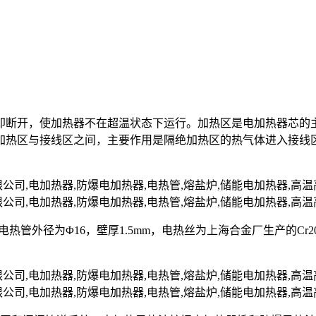
即断开，使加热器不在超温状态下运行。加热区是电加热器芯的
加热区与接线区之间，主要作用是隔绝加热区的热气体进入接线
nII，电热管外径为Φ16，壁厚1.5mm，电热丝为上海合金厂生产的C