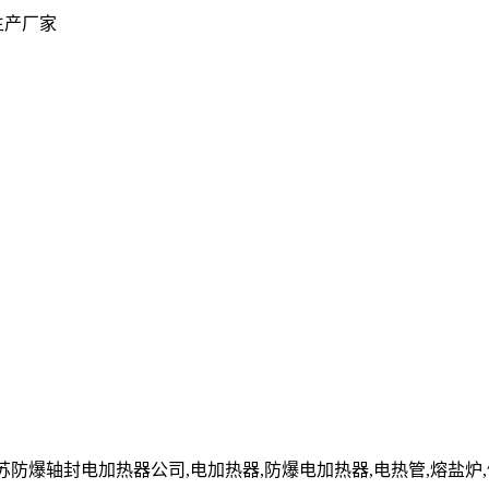
生产厂家
cn」江苏防爆轴封电加热器公司,电加热器,防爆电加热器,电热管,熔盐