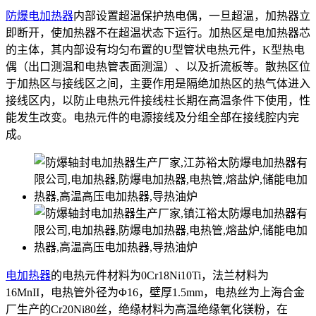
防爆电加热器
内部设置超温保护热电偶，一旦超温，加热器立
即断开，使加热器不在超温状态下运行。加热区是电加热器芯
的主体，其内部设有均匀布置的U型管状电热元件，K型热电
偶（出口测温和电热管表面测温）、以及折流板等。散热区位
于加热区与接线区之间，主要作用是隔绝加热区的热气体进入
接线区内，以防止电热元件接线柱长期在高温条件下使用，性
能发生改变。电热元件的电源接线及分组全部在接线腔内完
成。
电加热器
的电热元件材料为0Cr18Ni10Ti，法兰材料为
16MnII，电热管外径为Φ16，壁厚1.5mm，电热丝为上海合金
厂生产的Cr20Ni80丝，绝缘材料为高温绝缘氧化镁粉，在