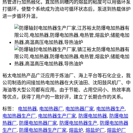
热管进行加热融化，直加热到糟内的熔盐的粘度可以用循环泵
打循环，使整个系统成为流动可循环状态后，泵送到热载体炉
进一步循环升温，
裕太电加热产品广泛应用于炼油厂、海上平台等石化企业，我
公司制造的间接加热电加热器在大庆油田、沈阳鼓风机厂、中
海油等大型公司都有应用。由于节能、占用空间小、热效率高
等优点，获得了用户的一致好评，建立了长期合作的关系。
标签：
电加热器
,
电加热器厂
,
电加热器厂家
,
电加热器生产
,
电加热器生产厂
,
电加热器生产厂家
,
防爆电加热器
,
防爆电加
热器厂
,
防爆电加热器厂家
,
防爆电加热器生产
,
防爆电加热器
生产厂
,
防爆电加热器生产厂家
,
熔盐炉
,
熔盐炉厂
,
熔盐炉厂