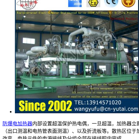
防爆电加热器
内部设置超温保护热电偶，一旦超温，加热器立
（出口测温和电热管表面测温）、以及折流板等。散热区位于
改变。电热元件的电源接线及分组全部在接线腔内完成。