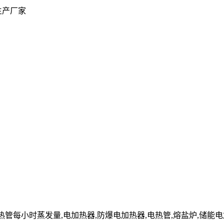
生产厂家
cn」电热管每小时蒸发量,电加热器,防爆电加热器,电热管,熔盐炉,储