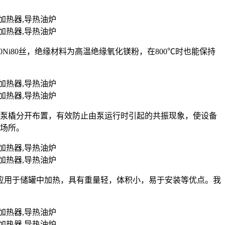
r20Ni80丝，绝缘材料为高温绝缘氧化镁粉，在800℃时也能保持
油泵橇分开布置，有效防止由泵运行时引起的共振现象，使设备
的场所。
应用于储罐中加热，具有重量轻，体积小，易于安装等优点。我