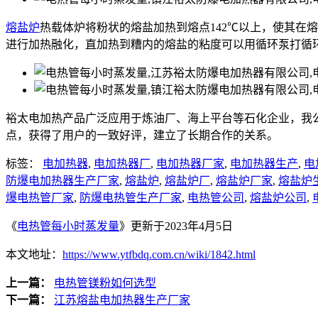
熔盐炉
热载体炉将粉状的熔盐加热到熔点142℃以上，使其在
进行加热融化，直加热到糟内的熔盐的粘度可以用循环泵打循
裕太电加热产品广泛应用于炼油厂、海上平台等石化企业，我
点，获得了用户的一致好评，建立了长期合作的关系。
标签：
电加热器
,
电加热器厂
,
电加热器厂家
,
电加热器生产
,
电
防爆电加热器生产厂家
,
熔盐炉
,
熔盐炉厂
,
熔盐炉厂家
,
熔盐炉
爆电热管厂家
,
防爆电热管生产厂家
,
电热管公司
,
熔盐炉公司
,
《
电热管每小时蒸发量
》更新于2023年4月5日
本文地址：
https://www.ytfbdq.com.cn/wiki/1842.html
上一篇：
电热管镁粉如何选型
下一篇：
江苏熔盐电加热器生产厂家