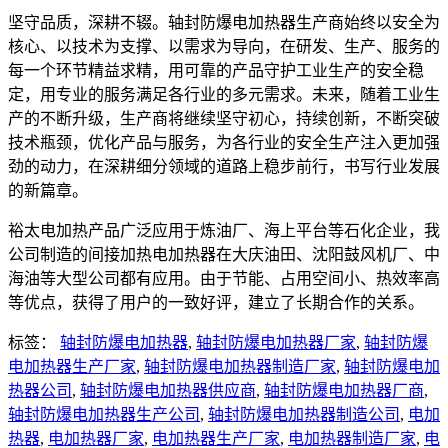
坚守品质，深耕不辍。轴封防爆电加热器生产商始终以安全为
核心、以技术为支撑、以需求为导向，在研发、生产、服务的
每一个环节精益求精，用可靠的产品守护工业生产的安全稳
定，用专业的服务满足各行业的多元需求。未来，随着工业生
产的不断升级，生产商将继续坚守初心，持续创新，不断突破
技术瓶颈，优化产品与服务，为各行业的安全生产注入更加强
劲的动力，在深耕细分领域的道路上稳步前行，书写行业发展
的新篇章。
裕太电加热产品广泛应用于炼油厂、海上平台等石化企业，我
公司制造的间接加热电加热器在大庆油田、沈阳鼓风机厂、中
海油等大型公司都有应用。由于节能、占用空间小、热效率高
等优点，获得了用户的一致好评，建立了长期合作的关系。
标签：
轴封防爆电加热器
,
轴封防爆电加热器厂家
,
轴封防爆
电加热器生产厂家
,
轴封防爆电加热器制造厂家
,
轴封防爆电加
热器公司
,
轴封防爆电加热器供应商
,
轴封防爆电加热器厂商
,
轴封防爆电加热器生产公司
,
轴封防爆电加热器制造公司
,
电加
热器
,
电加热器厂家
,
电加热器生产厂家
,
电加热器制造厂家
,
电