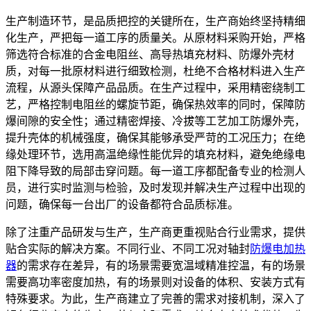
生产制造环节，是品质把控的关键所在，生产商始终坚持精细
化生产，严把每一道工序的质量关。从原材料采购开始，严格
筛选符合标准的合金电阻丝、高导热填充材料、防爆外壳材
质，对每一批原材料进行细致检测，杜绝不合格材料进入生产
流程，从源头保障产品品质。在生产过程中，采用精密绕制工
艺，严格控制电阻丝的螺旋节距，确保热效率的同时，保障防
爆间隙的安全性；通过精密焊接、冷拔等工艺加工防爆外壳，
提升壳体的机械强度，确保其能够承受严苛的工况压力；在绝
缘处理环节，选用高温绝缘性能优异的填充材料，避免绝缘电
阻下降导致的局部击穿问题。每一道工序都配备专业的检测人
员，进行实时监测与检验，及时发现并解决生产过程中出现的
问题，确保每一台出厂的设备都符合品质标准。
除了注重产品研发与生产，生产商更重视贴合行业需求，提供
贴合实际的解决方案。不同行业、不同工况对轴封
防爆电加热
器
的需求存在差异，有的场景需要宽温域精准控温，有的场景
需要高功率密度加热，有的场景则对设备的体积、安装方式有
特殊要求。为此，生产商建立了完善的需求对接机制，深入了