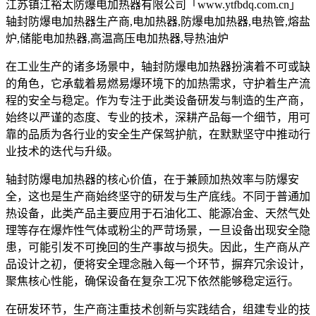
江苏镇江裕太防爆电加热器有限公司「www.ytfbdq.com.cn」
轴封防爆电加热器生产商,电加热器,防爆电加热器,电热管,熔盐
炉,储能电加热器,高温高压电加热器,导热油炉
在工业生产的诸多场景中，轴封防爆电加热器扮演着不可或缺
的角色，它承载着易燃易爆环境下的加热需求，守护着生产流
程的安全与稳定。作为专注于此类设备研发与制造的生产商，
始终以严谨的态度、专业的技术，深耕产品每一个细节，用可
靠的品质为各行业的安全生产保驾护航，在默默坚守中推动行
业技术的迭代与升级。
轴封防爆电加热器的核心价值，在于兼顾加热效率与防爆安
全，这也是生产商始终坚守的研发与生产底线。不同于普通加
热设备，此类产品主要应用于石油化工、能源冶金、天然气处
理等存在爆炸性气体或粉尘的严苛场景，一旦设备出现安全隐
患，可能引发不可挽回的生产事故与损失。因此，生产商从产
品设计之初，便将安全理念融入每一个环节，摒弃冗余设计，
聚焦核心性能，确保设备在复杂工况下依然能够稳定运行。
在研发环节，生产商注重技术创新与实践结合，组建专业的技