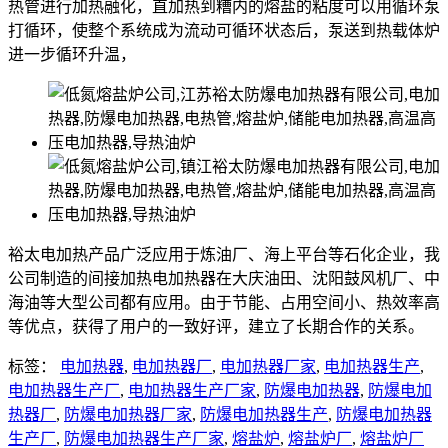
热管进行加热融化，直加热到糟内的熔盐的粘度可以用循环泵
打循环，使整个系统成为流动可循环状态后，泵送到热载体炉
进一步循环升温，
裕太电加热产品广泛应用于炼油厂、海上平台等石化企业，我
公司制造的间接加热电加热器在大庆油田、沈阳鼓风机厂、中
海油等大型公司都有应用。由于节能、占用空间小、热效率高
等优点，获得了用户的一致好评，建立了长期合作的关系。
标签：
电加热器
,
电加热器厂
,
电加热器厂家
,
电加热器生产
,
电加热器生产厂
,
电加热器生产厂家
,
防爆电加热器
,
防爆电加
热器厂
,
防爆电加热器厂家
,
防爆电加热器生产
,
防爆电加热器
生产厂
,
防爆电加热器生产厂家
,
熔盐炉
,
熔盐炉厂
,
熔盐炉厂