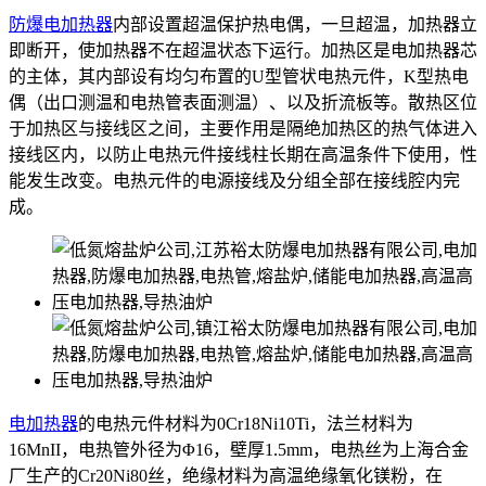
防爆电加热器
内部设置超温保护热电偶，一旦超温，加热器立
即断开，使加热器不在超温状态下运行。加热区是电加热器芯
的主体，其内部设有均匀布置的U型管状电热元件，K型热电
偶（出口测温和电热管表面测温）、以及折流板等。散热区位
于加热区与接线区之间，主要作用是隔绝加热区的热气体进入
接线区内，以防止电热元件接线柱长期在高温条件下使用，性
能发生改变。电热元件的电源接线及分组全部在接线腔内完
成。
电加热器
的电热元件材料为0Cr18Ni10Ti，法兰材料为
16MnII，电热管外径为Φ16，壁厚1.5mm，电热丝为上海合金
厂生产的Cr20Ni80丝，绝缘材料为高温绝缘氧化镁粉，在