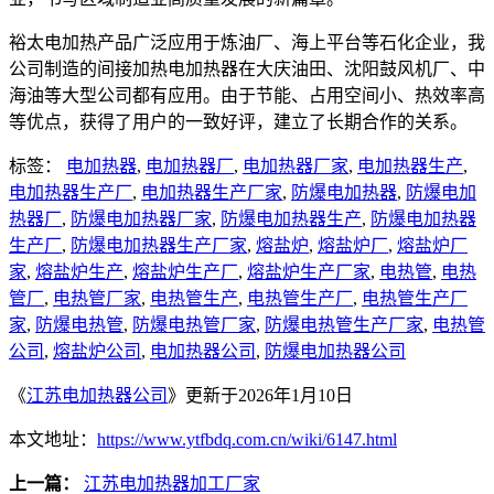
裕太电加热产品广泛应用于炼油厂、海上平台等石化企业，我
公司制造的间接加热电加热器在大庆油田、沈阳鼓风机厂、中
海油等大型公司都有应用。由于节能、占用空间小、热效率高
等优点，获得了用户的一致好评，建立了长期合作的关系。
标签：
电加热器
,
电加热器厂
,
电加热器厂家
,
电加热器生产
,
电加热器生产厂
,
电加热器生产厂家
,
防爆电加热器
,
防爆电加
热器厂
,
防爆电加热器厂家
,
防爆电加热器生产
,
防爆电加热器
生产厂
,
防爆电加热器生产厂家
,
熔盐炉
,
熔盐炉厂
,
熔盐炉厂
家
,
熔盐炉生产
,
熔盐炉生产厂
,
熔盐炉生产厂家
,
电热管
,
电热
管厂
,
电热管厂家
,
电热管生产
,
电热管生产厂
,
电热管生产厂
家
,
防爆电热管
,
防爆电热管厂家
,
防爆电热管生产厂家
,
电热管
公司
,
熔盐炉公司
,
电加热器公司
,
防爆电加热器公司
《
江苏电加热器公司
》更新于2026年1月10日
本文地址：
https://www.ytfbdq.com.cn/wiki/6147.html
上一篇：
江苏电加热器加工厂家