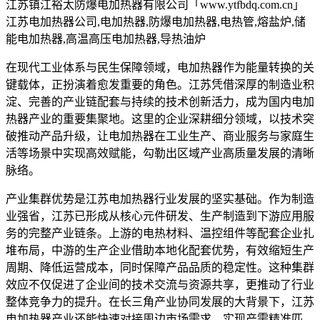
江苏镇江裕太防爆电加热器有限公司「www.ytfbdq.com.cn」
江苏电加热器公司,电加热器,防爆电加热器,电热管,熔盐炉,储
能电加热器,高温高压电加热器,导热油炉
在现代工业体系与民生保障领域，电加热器作为能量转换的关
键载体，正扮演着愈发重要的角色。江苏凭借深厚的制造业积
淀、完善的产业链配套与持续的技术创新活力，成为国内电加
热器产业的重要集聚地。这里的企业深耕细分领域，以技术突
破推动产品升级，让电加热器在工业生产、商业服务与家庭生
活等场景中实现高效赋能，勾勒出区域产业高质量发展的清晰
脉络。
产业集群优势是江苏电加热器行业发展的坚实基础。作为制造
业强省，江苏已形成从核心元件研发、生产制造到下游应用服
务的完整产业链条。上游的电热材料、温控组件等配套企业扎
堆布局，中游的生产企业借助本地化配套优势，有效缩短生产
周期、降低运营成本，同时保障产品品质的稳定性。这种集群
效应不仅促进了企业间的技术交流与资源共享，更推动了行业
整体竞争力的提升。在长三角产业协同发展的大背景下，江苏
电加热器产业还能快速对接周边市场需求，实现产需精准匹