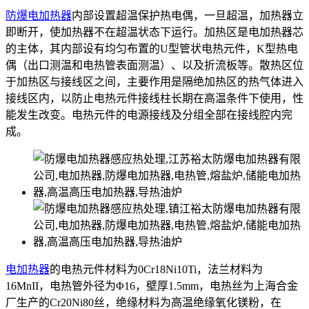
防爆电加热器
内部设置超温保护热电偶，一旦超温，加热器立
即断开，使加热器不在超温状态下运行。加热区是电加热器芯
的主体，其内部设有均匀布置的U型管状电热元件，K型热电
偶（出口测温和电热管表面测温）、以及折流板等。散热区位
于加热区与接线区之间，主要作用是隔绝加热区的热气体进入
接线区内，以防止电热元件接线柱长期在高温条件下使用，性
能发生改变。电热元件的电源接线及分组全部在接线腔内完
成。
电加热器
的电热元件材料为0Cr18Ni10Ti，法兰材料为
16MnII，电热管外径为Φ16，壁厚1.5mm，电热丝为上海合金
厂生产的Cr20Ni80丝，绝缘材料为高温绝缘氧化镁粉，在