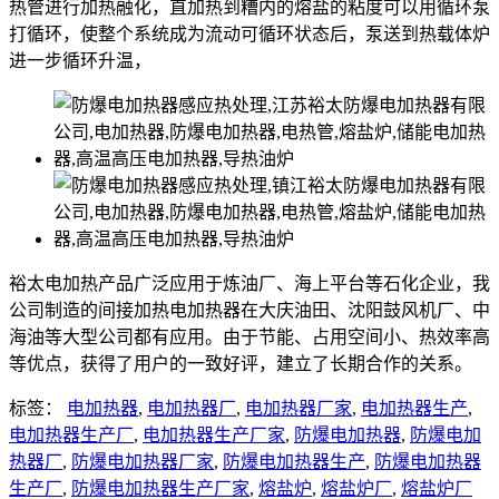
热管进行加热融化，直加热到糟内的熔盐的粘度可以用循环泵
打循环，使整个系统成为流动可循环状态后，泵送到热载体炉
进一步循环升温，
裕太电加热产品广泛应用于炼油厂、海上平台等石化企业，我
公司制造的间接加热电加热器在大庆油田、沈阳鼓风机厂、中
海油等大型公司都有应用。由于节能、占用空间小、热效率高
等优点，获得了用户的一致好评，建立了长期合作的关系。
标签：
电加热器
,
电加热器厂
,
电加热器厂家
,
电加热器生产
,
电加热器生产厂
,
电加热器生产厂家
,
防爆电加热器
,
防爆电加
热器厂
,
防爆电加热器厂家
,
防爆电加热器生产
,
防爆电加热器
生产厂
,
防爆电加热器生产厂家
,
熔盐炉
,
熔盐炉厂
,
熔盐炉厂