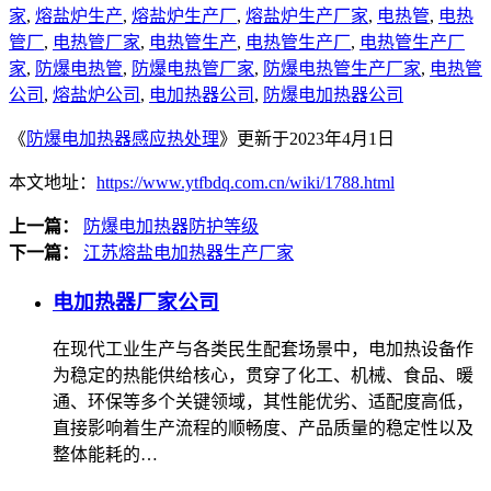
家
,
熔盐炉生产
,
熔盐炉生产厂
,
熔盐炉生产厂家
,
电热管
,
电热
管厂
,
电热管厂家
,
电热管生产
,
电热管生产厂
,
电热管生产厂
家
,
防爆电热管
,
防爆电热管厂家
,
防爆电热管生产厂家
,
电热管
公司
,
熔盐炉公司
,
电加热器公司
,
防爆电加热器公司
《
防爆电加热器感应热处理
》更新于2023年4月1日
本文地址：
https://www.ytfbdq.com.cn/wiki/1788.html
上一篇：
防爆电加热器防护等级
下一篇：
江苏熔盐电加热器生产厂家
电加热器厂家公司
在现代工业生产与各类民生配套场景中，电加热设备作
为稳定的热能供给核心，贯穿了化工、机械、食品、暖
通、环保等多个关键领域，其性能优劣、适配度高低，
直接影响着生产流程的顺畅度、产品质量的稳定性以及
整体能耗的…