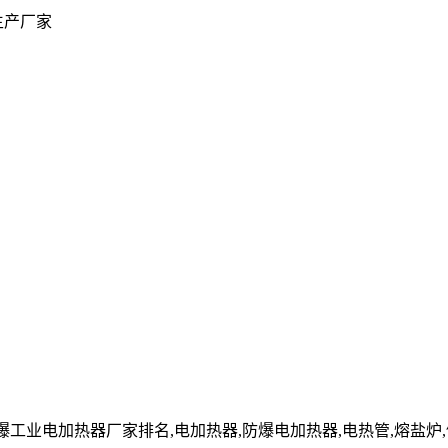
生产厂家
cn」防爆工业电加热器厂家排名,电加热器,防爆电加热器,电热管,熔盐