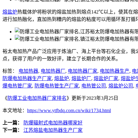
熔盐炉
热载体炉将粉状的熔盐加热到熔点142℃以上，使其在
进行加热融化，直加热到糟内的熔盐的粘度可以用循环泵打循
裕太电加热产品广泛应用于炼油厂、海上平台等石化企业，我
点，获得了用户的一致好评，建立了长期合作的关系。
标签：
电加热器
,
电加热器厂
,
电加热器厂家
,
电加热器生产
,
电
防爆电加热器生产厂家
,
熔盐炉
,
熔盐炉厂
,
熔盐炉厂家
,
熔盐炉
爆电热管厂家
,
防爆电热管生产厂家
,
电热管公司
,
熔盐炉公司
,
《
防爆工业电加热器厂家排名
》更新于2023年3月25日
本文地址：
https://www.ytfbdq.com.cn/wiki/1734.html
上一篇：
防爆辐射式电加热器哪家好
下一篇：
江苏熔盐电加热器生产厂家