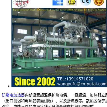
防爆电加热器
内部设置超温保护热电偶，一旦超温，加热器立
（出口测温和电热管表面测温）、以及折流板等。散热区位于
改变。电热元件的电源接线及分组全部在接线腔内完成。