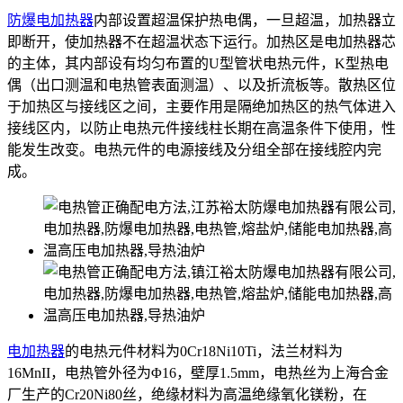
防爆电加热器
内部设置超温保护热电偶，一旦超温，加热器立
即断开，使加热器不在超温状态下运行。加热区是电加热器芯
的主体，其内部设有均匀布置的U型管状电热元件，K型热电
偶（出口测温和电热管表面测温）、以及折流板等。散热区位
于加热区与接线区之间，主要作用是隔绝加热区的热气体进入
接线区内，以防止电热元件接线柱长期在高温条件下使用，性
能发生改变。电热元件的电源接线及分组全部在接线腔内完
成。
电加热器
的电热元件材料为0Cr18Ni10Ti，法兰材料为
16MnII，电热管外径为Φ16，壁厚1.5mm，电热丝为上海合金
厂生产的Cr20Ni80丝，绝缘材料为高温绝缘氧化镁粉，在