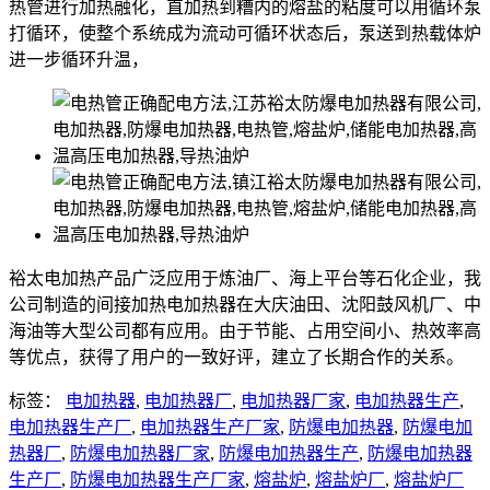
热管进行加热融化，直加热到糟内的熔盐的粘度可以用循环泵
打循环，使整个系统成为流动可循环状态后，泵送到热载体炉
进一步循环升温，
裕太电加热产品广泛应用于炼油厂、海上平台等石化企业，我
公司制造的间接加热电加热器在大庆油田、沈阳鼓风机厂、中
海油等大型公司都有应用。由于节能、占用空间小、热效率高
等优点，获得了用户的一致好评，建立了长期合作的关系。
标签：
电加热器
,
电加热器厂
,
电加热器厂家
,
电加热器生产
,
电加热器生产厂
,
电加热器生产厂家
,
防爆电加热器
,
防爆电加
热器厂
,
防爆电加热器厂家
,
防爆电加热器生产
,
防爆电加热器
生产厂
,
防爆电加热器生产厂家
,
熔盐炉
,
熔盐炉厂
,
熔盐炉厂