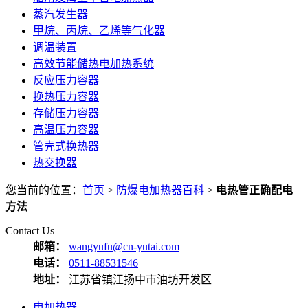
蒸汽发生器
甲烷、丙烷、乙烯等气化器
调温装置
高效节能储热电加热系统
反应压力容器
换热压力容器
存储压力容器
高温压力容器
管壳式换热器
热交换器
您当前的位置：
首页
>
防爆电加热器百科
>
电热管正确配电
方法
Contact Us
邮箱：
wangyufu@cn-yutai.com
电话：
0511-88531546
地址：
江苏省镇江扬中市油坊开发区
电加热器