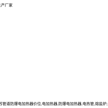
生产厂家
cn」江苏管道防爆电加热器价位,电加热器,防爆电加热器,电热管,熔盐