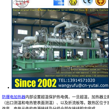
防爆电加热器
内部设置超温保护热电偶，一旦超温，加热器立
（出口测温和电热管表面测温）、以及折流板等。散热区位于
改变。电热元件的电源接线及分组全部在接线腔内完成。