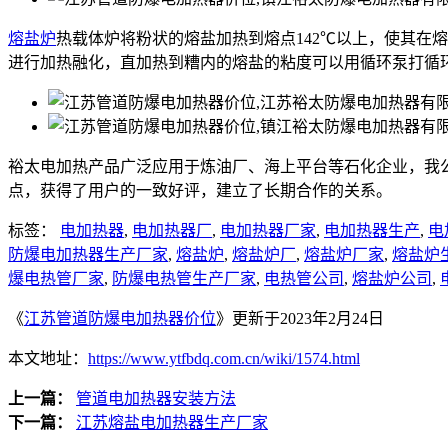
熔盐炉
热载体炉将粉状的熔盐加热到熔点142℃以上，使其在
进行加热融化，直加热到糟内的熔盐的粘度可以用循环泵打循
裕太电加热产品广泛应用于炼油厂、海上平台等石化企业，我
点，获得了用户的一致好评，建立了长期合作的关系。
标签：
电加热器
,
电加热器厂
,
电加热器厂家
,
电加热器生产
,
电
防爆电加热器生产厂家
,
熔盐炉
,
熔盐炉厂
,
熔盐炉厂家
,
熔盐炉
爆电热管厂家
,
防爆电热管生产厂家
,
电热管公司
,
熔盐炉公司
,
《
江苏管道防爆电加热器价位
》更新于2023年2月24日
本文地址：
https://www.ytfbdq.com.cn/wiki/1574.html
上一篇：
管道电加热器安装方法
下一篇：
江苏熔盐电加热器生产厂家