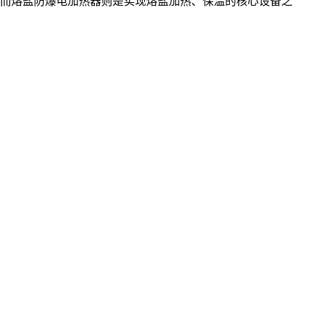
而熔盐防爆电加热器则是实现熔盐加热、保温的核心设备之