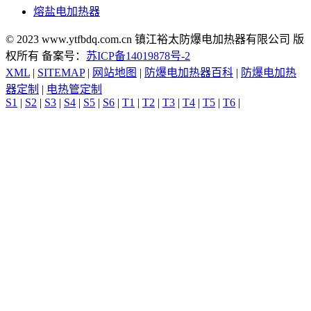
熔盐电加热器
© 2023 www.ytfbdq.com.cn 镇江裕太防爆电加热器有限公司 版
权所有 备案号：
苏ICP备14019878号-2
XML
|
SITEMAP
|
网站地图
|
防爆电加热器百科
|
防爆电加热
器定制
|
电热管定制
S1
|
S2
|
S3
|
S4
|
S5
|
S6
|
T1
|
T2
|
T3
|
T4
|
T5
|
T6
|