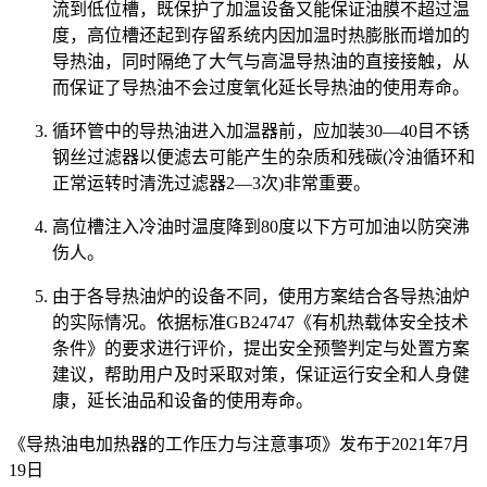
流到低位槽，既保护了加温设备又能保证油膜不超过温
度，高位槽还起到存留系统内因加温时热膨胀而增加的
导热油，同时隔绝了大气与高温导热油的直接接触，从
而保证了导热油不会过度氧化延长导热油的使用寿命。
循环管中的导热油进入加温器前，应加装30—40目不锈
钢丝过滤器以便滤去可能产生的杂质和残碳(冷油循环和
正常运转时清洗过滤器2—3次)非常重要。
高位槽注入冷油时温度降到80度以下方可加油以防突沸
伤人。
由于各导热油炉的设备不同，使用方案结合各导热油炉
的实际情况。依据标准GB24747《有机热载体安全技术
条件》的要求进行评价，提出安全预警判定与处置方案
建议，帮助用户及时采取对策，保证运行安全和人身健
康，延长油品和设备的使用寿命。
《导热油电加热器的工作压力与注意事项》发布于2021年7月
19日