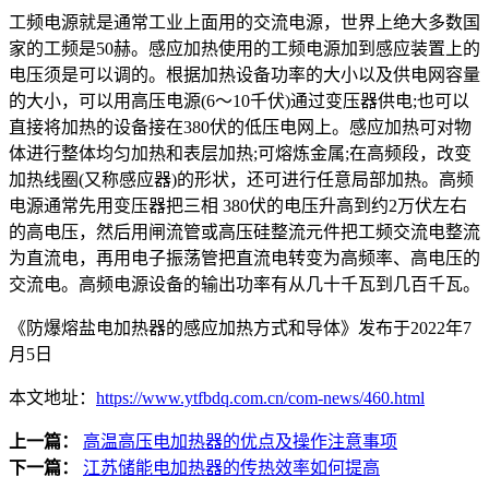
工频电源就是通常工业上面用的交流电源，世界上绝大多数国
家的工频是50赫。感应加热使用的工频电源加到感应装置上的
电压须是可以调的。根据加热设备功率的大小以及供电网容量
的大小，可以用高压电源(6～10千伏)通过变压器供电;也可以
直接将加热的设备接在380伏的低压电网上。感应加热可对物
体进行整体均匀加热和表层加热;可熔炼金属;在高频段，改变
加热线圈(又称感应器)的形状，还可进行任意局部加热。高频
电源通常先用变压器把三相 380伏的电压升高到约2万伏左右
的高电压，然后用闸流管或高压硅整流元件把工频交流电整流
为直流电，再用电子振荡管把直流电转变为高频率、高电压的
交流电。高频电源设备的输出功率有从几十千瓦到几百千瓦。
《​防爆熔盐电加热器的感应加热方式和导体》发布于2022年7
月5日
本文地址：
https://www.ytfbdq.com.cn/com-news/460.html
上一篇：
高温高压电加热器的优点及操作注意事项
下一篇：
江苏储能电加热器的传热效率如何提高