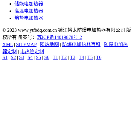
储能电加热器
高温电加热器
熔盐电加热器
© 2023 www.ytfbdq.com.cn 镇江裕太防爆电加热器有限公司 版
权所有 备案号：
苏ICP备14019878号-2
XML
|
SITEMAP
|
网站地图
|
防爆电加热器百科
|
防爆电加热
器定制
|
电热管定制
S1
|
S2
|
S3
|
S4
|
S5
|
S6
|
T1
|
T2
|
T3
|
T4
|
T5
|
T6
|