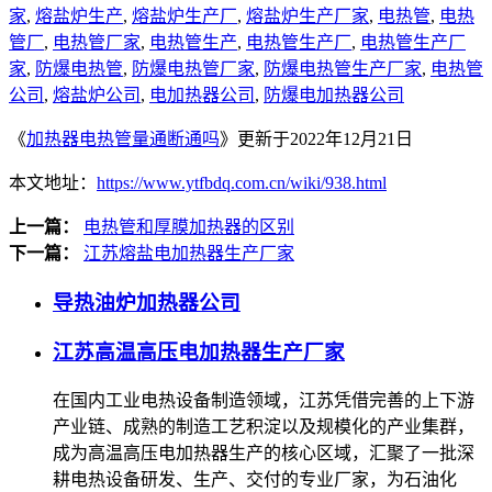
家
,
熔盐炉生产
,
熔盐炉生产厂
,
熔盐炉生产厂家
,
电热管
,
电热
管厂
,
电热管厂家
,
电热管生产
,
电热管生产厂
,
电热管生产厂
家
,
防爆电热管
,
防爆电热管厂家
,
防爆电热管生产厂家
,
电热管
公司
,
熔盐炉公司
,
电加热器公司
,
防爆电加热器公司
《
加热器电热管量通断通吗
》更新于2022年12月21日
本文地址：
https://www.ytfbdq.com.cn/wiki/938.html
上一篇：
电热管和厚膜加热器的区别
下一篇：
江苏熔盐电加热器生产厂家
导热油炉加热器公司
江苏高温高压电加热器生产厂家
在国内工业电热设备制造领域，江苏凭借完善的上下游
产业链、成熟的制造工艺积淀以及规模化的产业集群，
成为高温高压电加热器生产的核心区域，汇聚了一批深
耕电热设备研发、生产、交付的专业厂家，为石油化