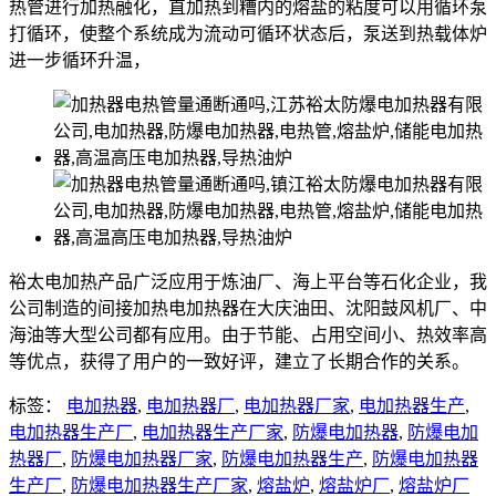
热管进行加热融化，直加热到糟内的熔盐的粘度可以用循环泵
打循环，使整个系统成为流动可循环状态后，泵送到热载体炉
进一步循环升温，
裕太电加热产品广泛应用于炼油厂、海上平台等石化企业，我
公司制造的间接加热电加热器在大庆油田、沈阳鼓风机厂、中
海油等大型公司都有应用。由于节能、占用空间小、热效率高
等优点，获得了用户的一致好评，建立了长期合作的关系。
标签：
电加热器
,
电加热器厂
,
电加热器厂家
,
电加热器生产
,
电加热器生产厂
,
电加热器生产厂家
,
防爆电加热器
,
防爆电加
热器厂
,
防爆电加热器厂家
,
防爆电加热器生产
,
防爆电加热器
生产厂
,
防爆电加热器生产厂家
,
熔盐炉
,
熔盐炉厂
,
熔盐炉厂