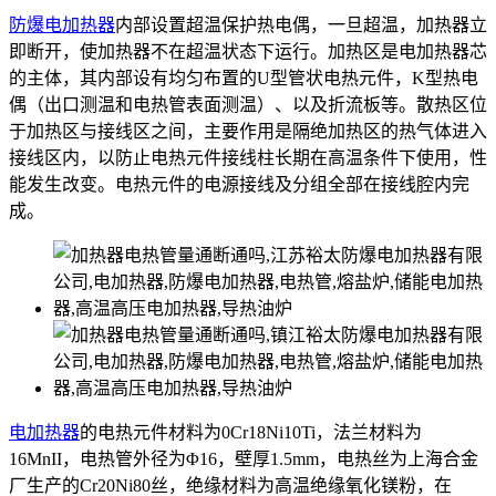
防爆电加热器
内部设置超温保护热电偶，一旦超温，加热器立
即断开，使加热器不在超温状态下运行。加热区是电加热器芯
的主体，其内部设有均匀布置的U型管状电热元件，K型热电
偶（出口测温和电热管表面测温）、以及折流板等。散热区位
于加热区与接线区之间，主要作用是隔绝加热区的热气体进入
接线区内，以防止电热元件接线柱长期在高温条件下使用，性
能发生改变。电热元件的电源接线及分组全部在接线腔内完
成。
电加热器
的电热元件材料为0Cr18Ni10Ti，法兰材料为
16MnII，电热管外径为Φ16，壁厚1.5mm，电热丝为上海合金
厂生产的Cr20Ni80丝，绝缘材料为高温绝缘氧化镁粉，在