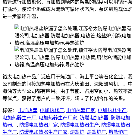
热管进行加热融化，直加热到糟内的熔盐的粘度可以用循环泵
打循环，使整个系统成为流动可循环状态后，泵送到热载体炉
进一步循环升温，
裕太电加热产品广泛应用于炼油厂、海上平台等石化企业，我
公司制造的间接加热电加热器在大庆油田、沈阳鼓风机厂、中
海油等大型公司都有应用。由于节能、占用空间小、热效率高
等优点，获得了用户的一致好评，建立了长期合作的关系。
标签：
电加热器
,
电加热器厂
,
电加热器厂家
,
电加热器生产
,
电加热器生产厂
,
电加热器生产厂家
,
防爆电加热器
,
防爆电加
热器厂
,
防爆电加热器厂家
,
防爆电加热器生产
,
防爆电加热器
生产厂
,
防爆电加热器生产厂家
,
熔盐炉
,
熔盐炉厂
,
熔盐炉厂