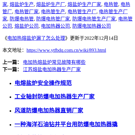
家
,
熔盐炉生产
,
熔盐炉生产厂
,
熔盐炉生产厂家
,
电热管
,
电热
管厂
,
电热管厂家
,
电热管生产
,
电热管生产厂
,
电热管生产厂
家
,
防爆电热管
,
防爆电热管厂家
,
防爆电热管生产厂家
,
电热管
公司
,
熔盐炉公司
,
电加热器公司
,
防爆电加热器公司
《
电加热熔盐炉漏了怎么处理
》更新于2022年12月14日
本文地址：
https://www.ytfbdq.com.cn/wiki/893.html
上一篇：
电加热熔盐炉常见故障有哪些
下一篇：
江苏熔盐电加热器生产厂家
电熔盐炉安全操作规范
工业轴封防爆电加热器生产厂家
风道防爆电加热器直销厂家
一种海洋石油钻井平台用防爆电加热器撬