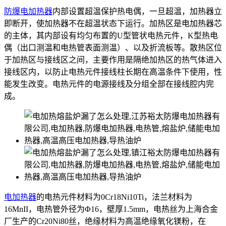
防爆电加热器
内部设置超温保护热电偶，一旦超温，加热器立
即断开，使加热器不在超温状态下运行。加热区是电加热器芯
的主体，其内部设有均匀布置的U型管状电热元件，K型热电
偶（出口测温和电热管表面测温）、以及折流板等。散热区位
于加热区与接线区之间，主要作用是隔绝加热区的热气体进入
接线区内，以防止电热元件接线柱长期在高温条件下使用，性
能发生改变。电热元件的电源接线及分组全部在接线腔内完
成。
电加热器
的电热元件材料为0Cr18Ni10Ti，法兰材料为
16MnII，电热管外径为Φ16，壁厚1.5mm，电热丝为上海合金
厂生产的Cr20Ni80丝，绝缘材料为高温绝缘氧化镁粉，在