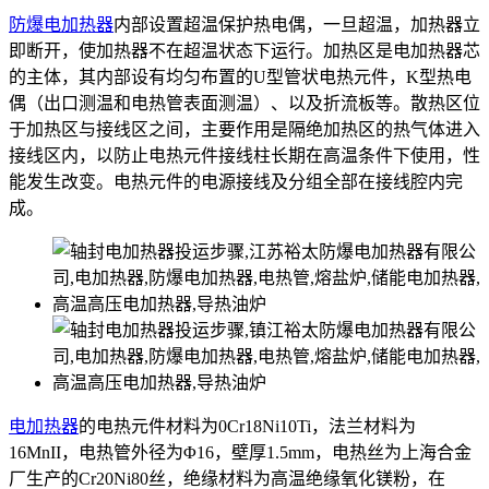
防爆电加热器
内部设置超温保护热电偶，一旦超温，加热器立
即断开，使加热器不在超温状态下运行。加热区是电加热器芯
的主体，其内部设有均匀布置的U型管状电热元件，K型热电
偶（出口测温和电热管表面测温）、以及折流板等。散热区位
于加热区与接线区之间，主要作用是隔绝加热区的热气体进入
接线区内，以防止电热元件接线柱长期在高温条件下使用，性
能发生改变。电热元件的电源接线及分组全部在接线腔内完
成。
电加热器
的电热元件材料为0Cr18Ni10Ti，法兰材料为
16MnII，电热管外径为Φ16，壁厚1.5mm，电热丝为上海合金
厂生产的Cr20Ni80丝，绝缘材料为高温绝缘氧化镁粉，在