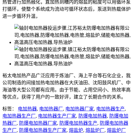
热管进行加热融化，直加热到糟内的熔盐的粘度可以用循环泵
打循环，使整个系统成为流动可循环状态后，泵送到热载体炉
进一步循环升温，
裕太电加热产品广泛应用于炼油厂、海上平台等石化企业，我
公司制造的间接加热电加热器在大庆油田、沈阳鼓风机厂、中
海油等大型公司都有应用。由于节能、占用空间小、热效率高
等优点，获得了用户的一致好评，建立了长期合作的关系。
标签：
电加热器
,
电加热器厂
,
电加热器厂家
,
电加热器生产
,
电加热器生产厂
,
电加热器生产厂家
,
防爆电加热器
,
防爆电加
热器厂
,
防爆电加热器厂家
,
防爆电加热器生产
,
防爆电加热器
生产厂
,
防爆电加热器生产厂家
,
熔盐炉
,
熔盐炉厂
,
熔盐炉厂