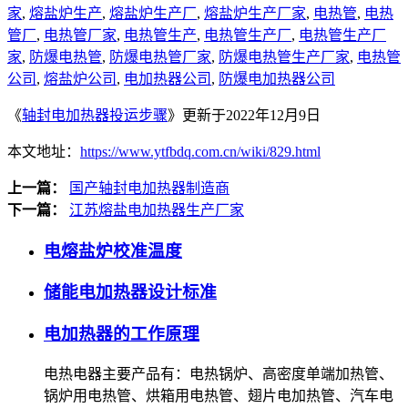
家
,
熔盐炉生产
,
熔盐炉生产厂
,
熔盐炉生产厂家
,
电热管
,
电热
管厂
,
电热管厂家
,
电热管生产
,
电热管生产厂
,
电热管生产厂
家
,
防爆电热管
,
防爆电热管厂家
,
防爆电热管生产厂家
,
电热管
公司
,
熔盐炉公司
,
电加热器公司
,
防爆电加热器公司
《
轴封电加热器投运步骤
》更新于2022年12月9日
本文地址：
https://www.ytfbdq.com.cn/wiki/829.html
上一篇：
国产轴封电加热器制造商
下一篇：
江苏熔盐电加热器生产厂家
电熔盐炉校准温度
储能电加热器设计标准
电加热器的工作原理
电热电器主要产品有：电热锅炉、高密度单端加热管、
锅炉用电热管、烘箱用电热管、翅片电加热管、汽车电