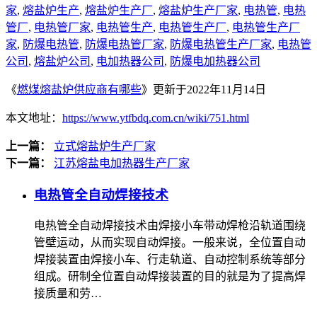
家
,
熔盐炉生产
,
熔盐炉生产厂
,
熔盐炉生产厂家
,
电热管
,
电热
管厂
,
电热管厂家
,
电热管生产
,
电热管生产厂
,
电热管生产厂
家
,
防爆电热管
,
防爆电热管厂家
,
防爆电热管生产厂家
,
电热管
公司
,
熔盐炉公司
,
电加热器公司
,
防爆电加热器公司
《
燃煤熔盐炉供应商有哪些
》更新于2022年11月14日
本文地址：
https://www.ytfbdq.com.cn/wiki/751.html
上一篇：
立式熔盐炉生产厂家
下一篇：
江苏熔盐电加热器生产厂家
电热管全自动焊接技术
电热管全自动焊接技术由焊接小车带动焊枪沿轨道围绕
管壁运动，从而实现自动焊接。一般来说，全位置自动
焊接装置由焊接小车、行走轨道、自动控制系统等部分
组成。研制全位置自动焊接装置的目的就是为了提高焊
接质量和劳…