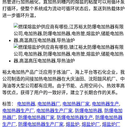
热管进行加热融化，直加热到糟内的熔盐的粘度可以用循环泵
打循环，使整个系统成为流动可循环状态后，泵送到热载体炉
进一步循环升温，
裕太电加热产品广泛应用于炼油厂、海上平台等石化企业，我
公司制造的间接加热电加热器在大庆油田、沈阳鼓风机厂、中
海油等大型公司都有应用。由于节能、占用空间小、热效率高
等优点，获得了用户的一致好评，建立了长期合作的关系。
标签：
电加热器
,
电加热器厂
,
电加热器厂家
,
电加热器生产
,
电加热器生产厂
,
电加热器生产厂家
,
防爆电加热器
,
防爆电加
热器厂
,
防爆电加热器厂家
,
防爆电加热器生产
,
防爆电加热器
生产厂
,
防爆电加热器生产厂家
,
熔盐炉
,
熔盐炉厂
,
熔盐炉厂