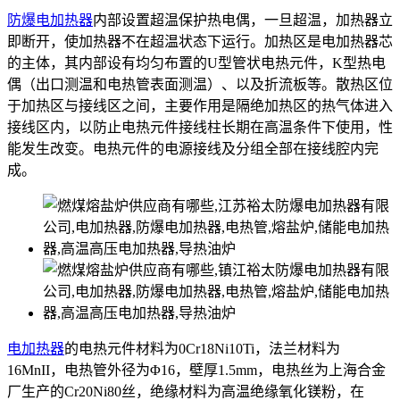
防爆电加热器
内部设置超温保护热电偶，一旦超温，加热器立
即断开，使加热器不在超温状态下运行。加热区是电加热器芯
的主体，其内部设有均匀布置的U型管状电热元件，K型热电
偶（出口测温和电热管表面测温）、以及折流板等。散热区位
于加热区与接线区之间，主要作用是隔绝加热区的热气体进入
接线区内，以防止电热元件接线柱长期在高温条件下使用，性
能发生改变。电热元件的电源接线及分组全部在接线腔内完
成。
电加热器
的电热元件材料为0Cr18Ni10Ti，法兰材料为
16MnII，电热管外径为Φ16，壁厚1.5mm，电热丝为上海合金
厂生产的Cr20Ni80丝，绝缘材料为高温绝缘氧化镁粉，在