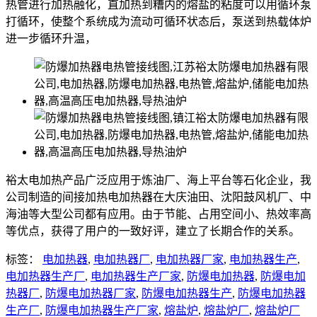
热管进行加热融化，直加热到糟内的熔盐的粘度可以用循环泵
打循环，使整个系统成为流动可循环状态后，泵送到热载体炉
进一步循环升温，
裕太电加热产品广泛应用于炼油厂、海上平台等石化企业，我
公司制造的间接加热电加热器在大庆油田、沈阳鼓风机厂、中
海油等大型公司都有应用。由于节能、占用空间小、热效率高
等优点，获得了用户的一致好评，建立了长期合作的关系。
标签：
电加热器
,
电加热器厂
,
电加热器厂家
,
电加热器生产
,
电加热器生产厂
,
电加热器生产厂家
,
防爆电加热器
,
防爆电加
热器厂
,
防爆电加热器厂家
,
防爆电加热器生产
,
防爆电加热器
生产厂
,
防爆电加热器生产厂家
,
熔盐炉
,
熔盐炉厂
,
熔盐炉厂