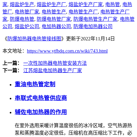
家
,
熔盐炉生产
,
熔盐炉生产厂
,
熔盐炉生产厂家
,
电热管
,
电热
管厂
,
电热管厂家
,
电热管生产
,
电热管生产厂
,
电热管生产厂
家
,
防爆电热管
,
防爆电热管厂家
,
防爆电热管生产厂家
,
电热管
公司
,
熔盐炉公司
,
电加热器公司
,
防爆电加热器公司
《
防爆加热器电热管接线图
》更新于2022年11月14日
本文地址：
https://www.ytfbdq.com.cn/wiki/743.html
上一篇：
一次性加热器电热管安装方法
下一篇：
江苏熔盐电加热器生产厂家
重油电热管定制
串联式电热管供应商
辅佐电加热器的作用
在室外选用采暖计算温度很低的冰冷区域，空气热源热
泵和蒸腾温度必定很低，压缩机在高压缩比下工作，必