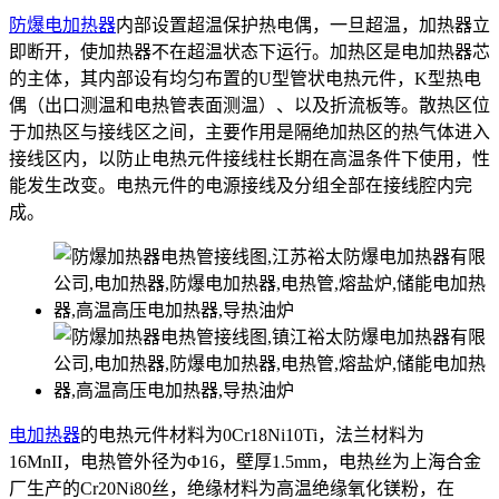
防爆电加热器
内部设置超温保护热电偶，一旦超温，加热器立
即断开，使加热器不在超温状态下运行。加热区是电加热器芯
的主体，其内部设有均匀布置的U型管状电热元件，K型热电
偶（出口测温和电热管表面测温）、以及折流板等。散热区位
于加热区与接线区之间，主要作用是隔绝加热区的热气体进入
接线区内，以防止电热元件接线柱长期在高温条件下使用，性
能发生改变。电热元件的电源接线及分组全部在接线腔内完
成。
电加热器
的电热元件材料为0Cr18Ni10Ti，法兰材料为
16MnII，电热管外径为Φ16，壁厚1.5mm，电热丝为上海合金
厂生产的Cr20Ni80丝，绝缘材料为高温绝缘氧化镁粉，在