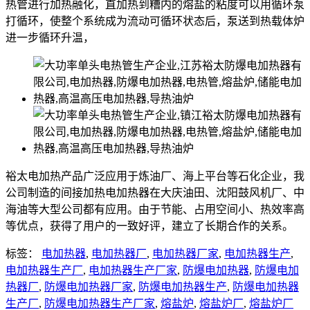
热管进行加热融化，直加热到糟内的熔盐的粘度可以用循环泵
打循环，使整个系统成为流动可循环状态后，泵送到热载体炉
进一步循环升温，
裕太电加热产品广泛应用于炼油厂、海上平台等石化企业，我
公司制造的间接加热电加热器在大庆油田、沈阳鼓风机厂、中
海油等大型公司都有应用。由于节能、占用空间小、热效率高
等优点，获得了用户的一致好评，建立了长期合作的关系。
标签：
电加热器
,
电加热器厂
,
电加热器厂家
,
电加热器生产
,
电加热器生产厂
,
电加热器生产厂家
,
防爆电加热器
,
防爆电加
热器厂
,
防爆电加热器厂家
,
防爆电加热器生产
,
防爆电加热器
生产厂
,
防爆电加热器生产厂家
,
熔盐炉
,
熔盐炉厂
,
熔盐炉厂