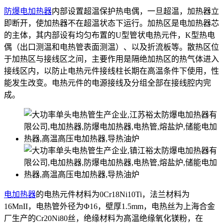
防爆电加热器
内部设置超温保护热电偶，一旦超温，加热器立
即断开，使加热器不在超温状态下运行。加热区是电加热器芯
的主体，其内部设有均匀布置的U型管状电热元件，K型热电
偶（出口测温和电热管表面测温）、以及折流板等。散热区位
于加热区与接线区之间，主要作用是隔绝加热区的热气体进入
接线区内，以防止电热元件接线柱长期在高温条件下使用，性
能发生改变。电热元件的电源接线及分组全部在接线腔内完
成。
电加热器
的电热元件材料为0Cr18Ni10Ti，法兰材料为
16MnII，电热管外径为Φ16，壁厚1.5mm，电热丝为上海合金
厂生产的Cr20Ni80丝，绝缘材料为高温绝缘氧化镁粉，在