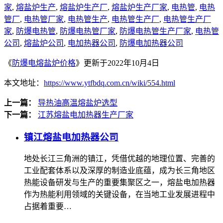
家
,
熔盐炉生产
,
熔盐炉生产厂
,
熔盐炉生产厂家
,
电热管
,
电热
管厂
,
电热管厂家
,
电热管生产
,
电热管生产厂
,
电热管生产厂
家
,
防爆电热管
,
防爆电热管厂家
,
防爆电热管生产厂家
,
电热管
公司
,
熔盐炉公司
,
电加热器公司
,
防爆电加热器公司
《
防爆电熔盐炉价格
》更新于2022年10月4日
本文地址：
https://www.ytfbdq.com.cn/wiki/554.html
上一篇：
导热油高温熔盐炉选型
下一篇：
江苏熔盐电加热器生产厂家
镇江熔盐电加热器公司
地处长江三角洲的镇江，凭借优越的地理位置、完善的
工业配套体系以及深厚的制造业底蕴，成为长三角地区
热能设备研发与生产的重要集聚区之一，熔盐电加热器
作为热能利用领域的关键设备，在当地工业发展进程中
占据着重要…