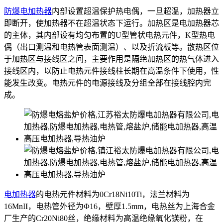
防爆电加热器
内部设置超温保护热电偶，一旦超温，加热器立
即断开，使加热器不在超温状态下运行。加热区是电加热器芯
的主体，其内部设有均匀布置的U型管状电热元件，K型热电
偶（出口测温和电热管表面测温）、以及折流板等。散热区位
于加热区与接线区之间，主要作用是隔绝加热区的热气体进入
接线区内，以防止电热元件接线柱长期在高温条件下使用，性
能发生改变。电热元件的电源接线及分组全部在接线腔内完
成。
电加热器
的电热元件材料为0Cr18Ni10Ti，法兰材料为
16MnII，电热管外径为Φ16，壁厚1.5mm，电热丝为上海合金
厂生产的Cr20Ni80丝，绝缘材料为高温绝缘氧化镁粉，在