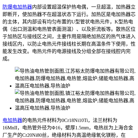
防爆电加热器
内部设置超温保护热电偶，一旦超温，加热器立
即断开，使加热器不在超温状态下运行。加热区是电加热器芯
的主体，其内部设有均匀布置的U型管状电热元件，K型热电
偶（出口测温和电热管表面测温）、以及折流板等。散热区位
于加热区与接线区之间，主要作用是隔绝加热区的热气体进入
接线区内，以防止电热元件接线柱长期在高温条件下使用，性
能发生改变。电热元件的电源接线及分组全部在接线腔内完
成。
电加热器
的电热元件材料为0Cr18Ni10Ti，法兰材料为
16MnII，电热管外径为Φ16，壁厚1.5mm，电热丝为上海合金
厂生产的Cr20Ni80丝，绝缘材料为高温绝缘氧化镁粉，在