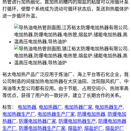
热管进行加热融化，直加热到糟内的熔盐的粘度可以用循环泵
打循环，使整个系统成为流动可循环状态后，泵送到热载体炉
进一步循环升温，
裕太电加热产品广泛应用于炼油厂、海上平台等石化企业，我
公司制造的间接加热电加热器在大庆油田、沈阳鼓风机厂、中
海油等大型公司都有应用。由于节能、占用空间小、热效率高
等优点，获得了用户的一致好评，建立了长期合作的关系。
标签：
电加热器
,
电加热器厂
,
电加热器厂家
,
电加热器生产
,
电加热器生产厂
,
电加热器生产厂家
,
防爆电加热器
,
防爆电加
热器厂
,
防爆电加热器厂家
,
防爆电加热器生产
,
防爆电加热器
生产厂
,
防爆电加热器生产厂家
,
熔盐炉
,
熔盐炉厂
,
熔盐炉厂