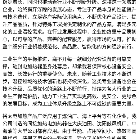
稳步增长，同时也推动着行业不断创新升级。深耕这一领域的
企业，始终摒弃浮躁的发展心态，专注于产品本身的性能提升
与技术迭代，立足客户实际使用痛点，不断优化产品设计、提
升产品品质，针对特殊工况提供定制化的产品方案，满足多元
化的工业温控需求。在行业发展过程中，企业始终坚守品质初
心，以可靠的产品、完善的配套服务，赢得市场的认可，推动
整个细分行业朝着规范化、高品质、智能化的方向稳步前行。
工业生产的平稳推进，离不开每一款细分配套设备的可靠支
撑，轴封电加热器虽身处幕后，却承载着保障核心设备安全、
高效、长效运行的重要使命。未来，随着工业技术的不断进
步，温控领域的技术创新也将持续深化，这类专业设备也会在
技术升级、品质优化的道路上不断前行，持续为各大行业的工
业生产保驾护航，助力工业生产实现更高效、更安全、更绿色
的发展目标，成为工业体系升级之路上不可或缺的重要力量。
裕太电加热产品广泛应用于炼油厂、海上平台等石化企业，我
公司制造的间接加热电加热器在大庆油田、沈阳鼓风机厂、中
海油等大型公司都有应用。由于节能、占用空间小、热效率高
等优点，获得了用户的一致好评，建立了长期合作的关系。