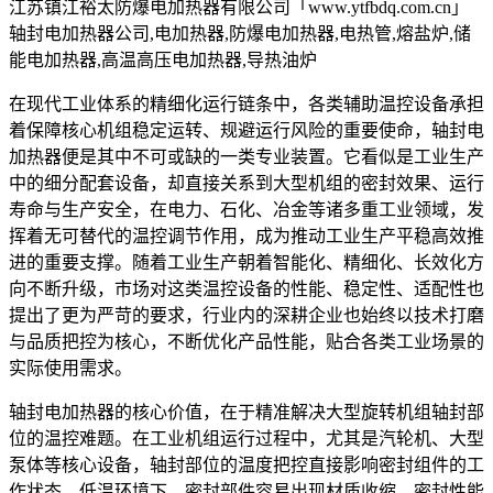
江苏镇江裕太防爆电加热器有限公司「www.ytfbdq.com.cn」
轴封电加热器公司,电加热器,防爆电加热器,电热管,熔盐炉,储
能电加热器,高温高压电加热器,导热油炉
在现代工业体系的精细化运行链条中，各类辅助温控设备承担
着保障核心机组稳定运转、规避运行风险的重要使命，轴封电
加热器便是其中不可或缺的一类专业装置。它看似是工业生产
中的细分配套设备，却直接关系到大型机组的密封效果、运行
寿命与生产安全，在电力、石化、冶金等诸多重工业领域，发
挥着无可替代的温控调节作用，成为推动工业生产平稳高效推
进的重要支撑。随着工业生产朝着智能化、精细化、长效化方
向不断升级，市场对这类温控设备的性能、稳定性、适配性也
提出了更为严苛的要求，行业内的深耕企业也始终以技术打磨
与品质把控为核心，不断优化产品性能，贴合各类工业场景的
实际使用需求。
轴封电加热器的核心价值，在于精准解决大型旋转机组轴封部
位的温控难题。在工业机组运行过程中，尤其是汽轮机、大型
泵体等核心设备，轴封部位的温度把控直接影响密封组件的工
作状态。低温环境下，密封部件容易出现材质收缩、密封性能