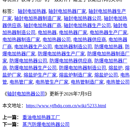
标签：
轴封电加热器
,
轴封电加热器厂家
,
轴封电加热器生产
厂家
,
轴封电加热器制造厂家
,
轴封电加热器公司
,
轴封电加热
器供应商
,
轴封电加热器厂商
,
轴封电加热器生产公司
,
轴封电
加热器制造公司
,
电加热器
,
电加热器厂家
,
电加热器生产厂家
,
电加热器制造厂家
,
电加热器公司
,
电加热器供应商
,
电加热器
厂商
,
电加热器生产公司
,
电加热器制造公司
,
防爆电加热器
,
防
爆电加热器厂家
,
防爆电加热器生产厂家
,
防爆电加热器制造厂
家
,
防爆电加热器公司
,
防爆电加热器供应商
,
防爆电加热器厂
商
,
防爆电加热器生产公司
,
防爆电加热器制造公司
,
熔盐炉
,
熔
盐炉厂家
,
熔盐炉生产厂家
,
熔盐炉制造厂家
,
熔盐炉公司
,
电热
管
,
电热管厂家
,
电热管生产厂家
,
电热管制造厂家
,
电热管公司
《
轴封电加热器公司
》更新于2026年7月9日
本文地址：
https://www.ytfbdq.com.cn/wiki/5233.html
上一篇：
重油电加热器工厂
下一篇：
蒸汽防爆电加热器公司