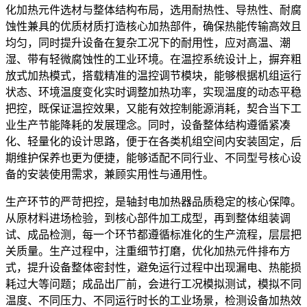
化加热元件选材与整体结构布局，选用耐热性、导热性、耐腐
蚀性兼具的优质材质打造核心加热部件，确保热能传输高效且
均匀，同时提升设备在复杂工况下的耐用性，应对高温、潮
湿、带有轻微腐蚀性的工业环境。在温控系统设计上，摒弃粗
放式加热模式，搭载精准的温控调节模块，能够根据机组运行
状态、环境温度变化实时调整加热功率，实现温度的动态平稳
把控，既保证温控效果，又能有效控制能源消耗，契合当下工
业生产节能降耗的发展理念。同时，设备整体结构遵循紧凑
化、轻量化的设计思路，便于在各类机组空间内安装固定，后
期维护保养也更为便捷，能够适配不同行业、不同型号核心设
备的安装使用需求，兼顾实用性与通用性。
生产环节的严苛把控，是轴封电加热器品质稳定的核心保障。
从原材料进场检验，到核心部件加工成型，再到整体组装调
试、成品检测，每一个环节都遵循标准化的生产流程，层层把
关质量。生产过程中，注重细节打磨，优化加热元件排布方
式，提升设备整体密封性，避免运行过程中出现漏电、热能损
耗过大等问题；成品出厂前，会进行工况模拟测试，模拟不同
温度、不同压力、不同运行时长的工业场景，检测设备加热效