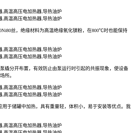
r20Ni80丝，绝缘材料为高温绝缘氧化镁粉，在800℃时也能保持
油泵橇分开布置，有效防止由泵运行时引起的共振现象，使设备
的场所。
应用于储罐中加热，具有重量轻，体积小，易于安装等优点。我