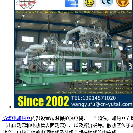
防爆电加热器
内部设置超温保护热电偶，一旦超温，加热器立
（出口测温和电热管表面测温）、以及折流板等。散热区位于
改变。电热元件的电源接线及分组全部在接线腔内完成。