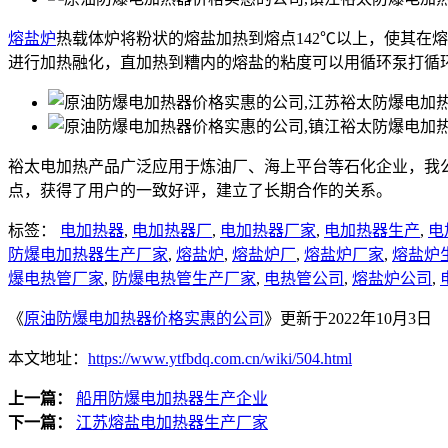
熔盐炉
热载体炉将粉状的熔盐加热到熔点142℃以上，使其在
进行加热融化，直加热到糟内的熔盐的粘度可以用循环泵打循
裕太电加热产品广泛应用于炼油厂、海上平台等石化企业，我
点，获得了用户的一致好评，建立了长期合作的关系。
标签：
电加热器
,
电加热器厂
,
电加热器厂家
,
电加热器生产
,
电
防爆电加热器生产厂家
,
熔盐炉
,
熔盐炉厂
,
熔盐炉厂家
,
熔盐炉
爆电热管厂家
,
防爆电热管生产厂家
,
电热管公司
,
熔盐炉公司
,
《
原油防爆电加热器价格实惠的公司
》更新于2022年10月3日
本文地址：
https://www.ytfbdq.com.cn/wiki/504.html
上一篇：
船用防爆电加热器生产企业
下一篇：
江苏熔盐电加热器生产厂家