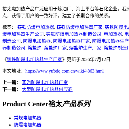
裕太电加热产品广泛应用于炼油厂、海上平台等石化企业，我
点，获得了用户的一致好评，建立了长期合作的关系。
标签：
铸铁防爆电加热器
,
铸铁防爆电加热器厂家
,
铸铁防爆电
爆电加热器生产公司
,
铸铁防爆电加热器制造公司
,
电加热器
,
电
制造公司
,
防爆电加热器
,
防爆电加热器厂家
,
防爆电加热器生产
器制造公司
,
熔盐炉
,
熔盐炉厂家
,
熔盐炉生产厂家
,
熔盐炉制造
《
铸铁防爆电加热器生产厂家
》更新于2026年7月12日
本文地址：
https://www.ytfbdq.com.cn/wiki/4863.html
上一篇：
蒸汽防爆电加热器厂家
下一篇：
大型防爆电加热器供应商
Product Center
裕太
产品系列
常规电加热器
防爆电加热器