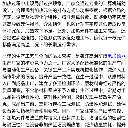
加热过程中出现局部过热现象，厂家会通过专业的计算机辅助
设计，合理规划加热元件的排布方式与功率密度，根据介质的
流速、温度及物理化学特性，精准测算参数，既避免功率密度
过高导致元件损坏、介质结焦，也防止功率密度过低造成设备
体积冗余、加热效率不足。此外，加热元件在加工完成后，还
会经过高温烧结、绝缘测试等多道处理工序，确保每一根元件
都能满足高温工况下的长期运行需求。
严谨的生产工艺与全面的品质管控，是镇江高温防爆
电加热器
生产厂家的核心竞争力之一。厂家大多配备标准化的生产车间
与自动化生产设备，关键生产工序实现机械化操作，减少人工
操作带来的误差，提升产品一致性。在生产过程中，从原材料
入厂到成品出厂，建立了多道检测环节，原材料需经过严格的
质量筛查，不合格材料坚决不予入库；生产过程中，定期对半
成品进行绝缘性能、密封性能检测，及时发现并整改生产隐
患；成品出厂前，需进行模拟工况测试、防爆性能测试，确保
设备各项指标符合使用要求。同时，厂家注重生产细节管控，
对加热元件与法兰的焊接采用密封焊工艺，增强设备的密封性
与耐压性；在设备非加热区增设隔热层，减少热量损耗，提升