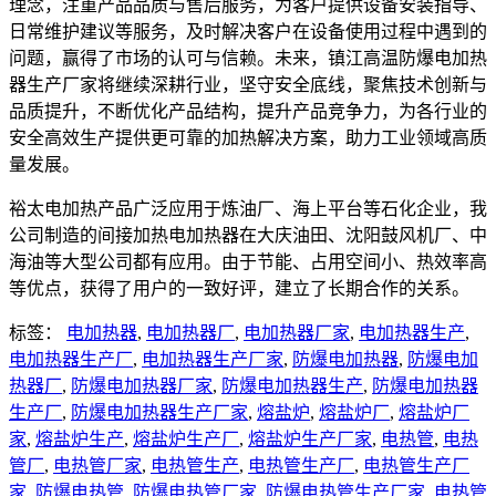
理念，注重产品品质与售后服务，为客户提供设备安装指导、
日常维护建议等服务，及时解决客户在设备使用过程中遇到的
问题，赢得了市场的认可与信赖。未来，镇江高温防爆电加热
器生产厂家将继续深耕行业，坚守安全底线，聚焦技术创新与
品质提升，不断优化产品结构，提升产品竞争力，为各行业的
安全高效生产提供更可靠的加热解决方案，助力工业领域高质
量发展。
裕太电加热产品广泛应用于炼油厂、海上平台等石化企业，我
公司制造的间接加热电加热器在大庆油田、沈阳鼓风机厂、中
海油等大型公司都有应用。由于节能、占用空间小、热效率高
等优点，获得了用户的一致好评，建立了长期合作的关系。
标签：
电加热器
,
电加热器厂
,
电加热器厂家
,
电加热器生产
,
电加热器生产厂
,
电加热器生产厂家
,
防爆电加热器
,
防爆电加
热器厂
,
防爆电加热器厂家
,
防爆电加热器生产
,
防爆电加热器
生产厂
,
防爆电加热器生产厂家
,
熔盐炉
,
熔盐炉厂
,
熔盐炉厂
家
,
熔盐炉生产
,
熔盐炉生产厂
,
熔盐炉生产厂家
,
电热管
,
电热
管厂
,
电热管厂家
,
电热管生产
,
电热管生产厂
,
电热管生产厂
家
,
防爆电热管
,
防爆电热管厂家
,
防爆电热管生产厂家
,
电热管