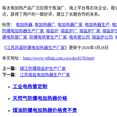
裕太电加热产品广泛应用于炼油厂、海上平台等石化企业，我
点，获得了用户的一致好评，建立了长期合作的关系。
标签：
电加热器
,
电加热器厂
,
电加热器厂家
,
电加热器生产
,
电
防爆电加热器生产厂家
,
熔盐炉
,
熔盐炉厂
,
熔盐炉厂家
,
熔盐炉
爆电热管厂家
,
防爆电热管生产厂家
,
电热管公司
,
熔盐炉公司
,
《
江苏风道防爆电加热器生产厂家
》更新于2026年3月28日
本文地址：
https://www.ytfbdq.com.cn/wiki/4578.html
上一篇：
镇江防爆熔盐炉生产厂家
下一篇：
江苏熔盐电加热器生产厂家
工业电热管定制
天然气防爆电加热器价格
煤油防爆电加热器价格贵不贵