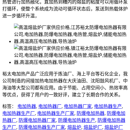
热管进行加热融化，直加热到糟内的熔盐的粘度可以用循环泵
打循环，使整个系统成为流动可循环状态后，泵送到热载体炉
进一步循环升温，
裕太电加热产品广泛应用于炼油厂、海上平台等石化企业，我
公司制造的间接加热电加热器在大庆油田、沈阳鼓风机厂、中
海油等大型公司都有应用。由于节能、占用空间小、热效率高
等优点，获得了用户的一致好评，建立了长期合作的关系。
标签：
电加热器
,
电加热器厂
,
电加热器厂家
,
电加热器生产
,
电加热器生产厂
,
电加热器生产厂家
,
防爆电加热器
,
防爆电加
热器厂
,
防爆电加热器厂家
,
防爆电加热器生产
,
防爆电加热器
生产厂
,
防爆电加热器生产厂家
,
熔盐炉
,
熔盐炉厂
,
熔盐炉厂