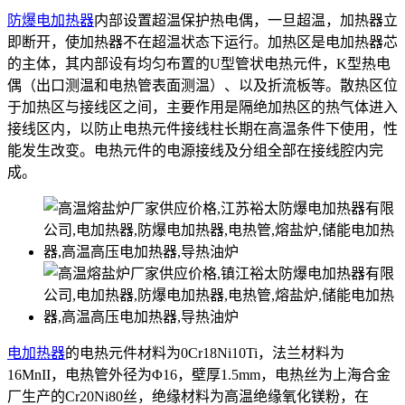
防爆电加热器
内部设置超温保护热电偶，一旦超温，加热器立
即断开，使加热器不在超温状态下运行。加热区是电加热器芯
的主体，其内部设有均匀布置的U型管状电热元件，K型热电
偶（出口测温和电热管表面测温）、以及折流板等。散热区位
于加热区与接线区之间，主要作用是隔绝加热区的热气体进入
接线区内，以防止电热元件接线柱长期在高温条件下使用，性
能发生改变。电热元件的电源接线及分组全部在接线腔内完
成。
电加热器
的电热元件材料为0Cr18Ni10Ti，法兰材料为
16MnII，电热管外径为Φ16，壁厚1.5mm，电热丝为上海合金
厂生产的Cr20Ni80丝，绝缘材料为高温绝缘氧化镁粉，在