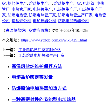
家
,
熔盐炉生产
,
熔盐炉生产厂
,
熔盐炉生产厂家
,
电热管
,
电热
管厂
,
电热管厂家
,
电热管生产
,
电热管生产厂
,
电热管生产厂
家
,
防爆电热管
,
防爆电热管厂家
,
防爆电热管生产厂家
,
电热管
公司
,
熔盐炉公司
,
电加热器公司
,
防爆电加热器公司
《
高温熔盐炉厂家供应价格
》更新于2023年10月2日
本文地址：
https://www.ytfbdq.com.cn/wiki/4251.html
上一篇：
工业电热管厂家定制价格
下一篇：
江苏熔盐电加热器生产厂家
高温熔盐炉维护保养方法
电熔盐炉额定蒸发量
防爆原油电加热器加热方式
一种高密封性的节能型电加热器