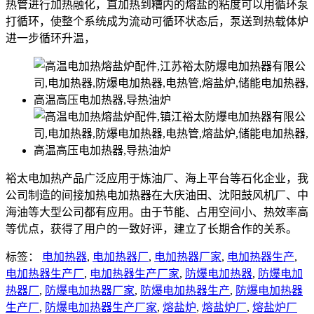
热管进行加热融化，直加热到糟内的熔盐的粘度可以用循环泵
打循环，使整个系统成为流动可循环状态后，泵送到热载体炉
进一步循环升温，
裕太电加热产品广泛应用于炼油厂、海上平台等石化企业，我
公司制造的间接加热电加热器在大庆油田、沈阳鼓风机厂、中
海油等大型公司都有应用。由于节能、占用空间小、热效率高
等优点，获得了用户的一致好评，建立了长期合作的关系。
标签：
电加热器
,
电加热器厂
,
电加热器厂家
,
电加热器生产
,
电加热器生产厂
,
电加热器生产厂家
,
防爆电加热器
,
防爆电加
热器厂
,
防爆电加热器厂家
,
防爆电加热器生产
,
防爆电加热器
生产厂
,
防爆电加热器生产厂家
,
熔盐炉
,
熔盐炉厂
,
熔盐炉厂