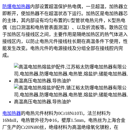
防爆电加热器
内部设置超温保护热电偶，一旦超温，加热器立
即断开，使加热器不在超温状态下运行。加热区是电加热器芯
的主体，其内部设有均匀布置的U型管状电热元件，K型热电
偶（出口测温和电热管表面测温）、以及折流板等。散热区位
于加热区与接线区之间，主要作用是隔绝加热区的热气体进入
接线区内，以防止电热元件接线柱长期在高温条件下使用，性
能发生改变。电热元件的电源接线及分组全部在接线腔内完
成。
电加热器
的电热元件材料为0Cr18Ni10Ti，法兰材料为
16MnII，电热管外径为Φ16，壁厚1.5mm，电热丝为上海合金
厂生产的Cr20Ni80丝，绝缘材料为高温绝缘氧化镁粉，在