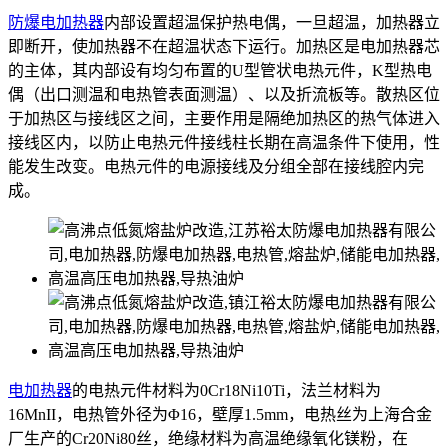
防爆电加热器
内部设置超温保护热电偶，一旦超温，加热器立
即断开，使加热器不在超温状态下运行。加热区是电加热器芯
的主体，其内部设有均匀布置的U型管状电热元件，K型热电
偶（出口测温和电热管表面测温）、以及折流板等。散热区位
于加热区与接线区之间，主要作用是隔绝加热区的热气体进入
接线区内，以防止电热元件接线柱长期在高温条件下使用，性
能发生改变。电热元件的电源接线及分组全部在接线腔内完
成。
电加热器
的电热元件材料为0Cr18Ni10Ti，法兰材料为
16MnII，电热管外径为Φ16，壁厚1.5mm，电热丝为上海合金
厂生产的Cr20Ni80丝，绝缘材料为高温绝缘氧化镁粉，在