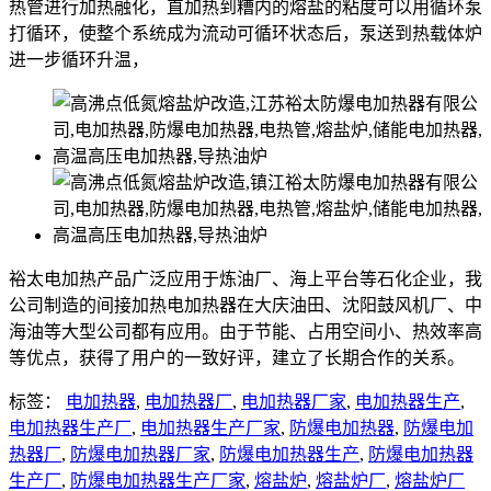
热管进行加热融化，直加热到糟内的熔盐的粘度可以用循环泵
打循环，使整个系统成为流动可循环状态后，泵送到热载体炉
进一步循环升温，
裕太电加热产品广泛应用于炼油厂、海上平台等石化企业，我
公司制造的间接加热电加热器在大庆油田、沈阳鼓风机厂、中
海油等大型公司都有应用。由于节能、占用空间小、热效率高
等优点，获得了用户的一致好评，建立了长期合作的关系。
标签：
电加热器
,
电加热器厂
,
电加热器厂家
,
电加热器生产
,
电加热器生产厂
,
电加热器生产厂家
,
防爆电加热器
,
防爆电加
热器厂
,
防爆电加热器厂家
,
防爆电加热器生产
,
防爆电加热器
生产厂
,
防爆电加热器生产厂家
,
熔盐炉
,
熔盐炉厂
,
熔盐炉厂