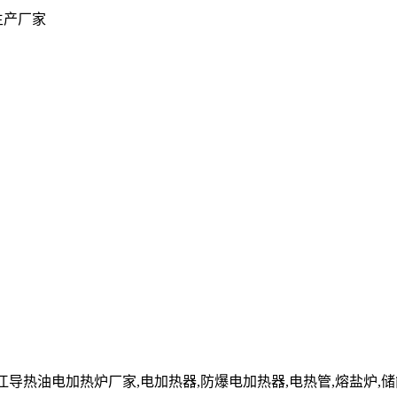
生产厂家
cn」镇江导热油电加热炉厂家,电加热器,防爆电加热器,电热管,熔盐炉