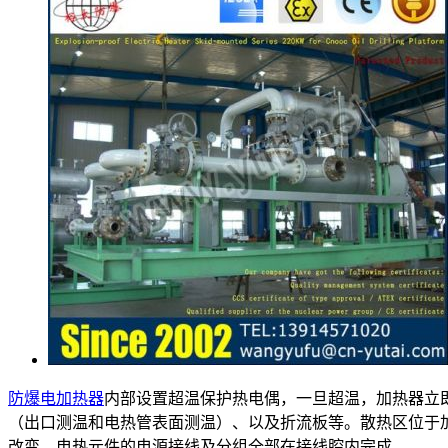
防爆电加热器
内部设置超温保护热电偶，一旦超温，加热器立
（出口测温和电热管表面测温）、以及折流板等。散热区位于
改变。电热元件的电源接线及分组全部在接线腔内完成。