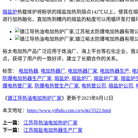
熔盐炉
热载体炉将粉状的熔盐加热到熔点142℃以上，使其在
进行加热融化，直加热到糟内的熔盐的粘度可以用循环泵打循
裕太电加热产品广泛应用于炼油厂、海上平台等石化企业，我
点，获得了用户的一致好评，建立了长期合作的关系。
标签：
电加热器
,
电加热器厂
,
电加热器厂家
,
电加热器生产
,
电
防爆电加热器生产厂家
,
熔盐炉
,
熔盐炉厂
,
熔盐炉厂家
,
熔盐炉
爆电热管厂家
,
防爆电热管生产厂家
,
电热管公司
,
熔盐炉公司
,
《
镇江导热油电加热炉厂家
》更新于2023年8月12日
本文地址：
https://www.ytfbdq.com.cn/wiki/3522.html
上一篇：
江苏导热油电加热炉厂家
下一篇：
江苏熔盐电加热器生产厂家