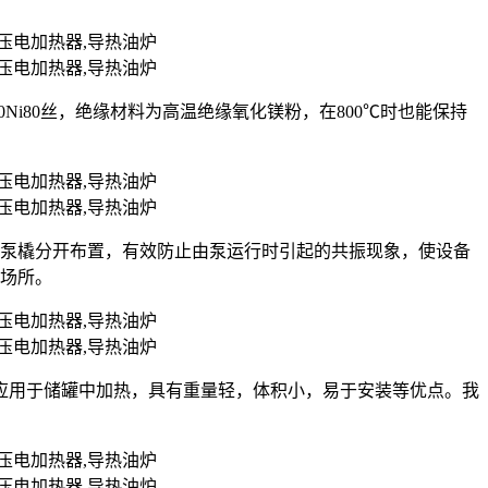
r20Ni80丝，绝缘材料为高温绝缘氧化镁粉，在800℃时也能保持
油泵橇分开布置，有效防止由泵运行时引起的共振现象，使设备
的场所。
应用于储罐中加热，具有重量轻，体积小，易于安装等优点。我