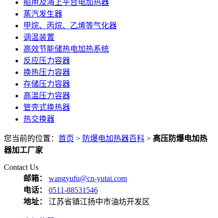
船用及海上平台电加热器
蒸汽发生器
甲烷、丙烷、乙烯等气化器
调温装置
高效节能储热电加热系统
反应压力容器
换热压力容器
存储压力容器
高温压力容器
管壳式换热器
热交换器
您当前的位置：
首页
>
防爆电加热器百科
>
高压防爆电加热
器加工厂家
Contact Us
邮箱：
wangyufu@cn-yutai.com
电话：
0511-88531546
地址：
江苏省镇江扬中市油坊开发区