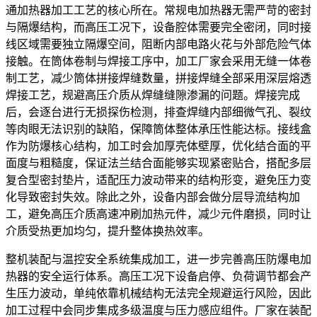
通加热器加工工艺的核心所在。常规电加热器无需严苛的密封
与隔爆结构，而高压工况下，设备腔体需要完全密闭，同时接
线区域需要独立隔爆空间，阻断内部电路火花与外部危险气体
接触。在筒体卷制与焊接工序中，加工厂家会采用无缝一体卷
制工艺，减少筒体拼接焊缝数量，拼接焊缝全部采用深层熔透
焊接工艺，规避高压介质从焊缝缝隙渗漏的问题。焊接完成
后，会逐台进行无损探伤检测，排查焊缝内部细微气孔、裂纹
等肉眼无法识别的缺陷，保障筒体整体承压性能达标。接线盒
作为防爆核心结构，加工时会加厚壳体壁厚，优化结合面的平
面度与粗糙度，保证法兰结合面能够实现紧密贴合，搭配多层
复合型密封垫片，适配压力波动带来的结构形变，避免压力变
化导致密封失效。除此之外，设备内部会做分层导流结构加
工，避免高压介质高速冲刷加热元件，减少元件磨损，同时让
介质受热更加均匀，提升整体换热效率。
整机装配与温控安全系统集成加工，进一步完善高压防爆电加
热器的安全运行体系。高压工况下设备启停、负荷调节都会产
生压力波动，单纯依靠机械结构无法完全规避运行风险，因此
加工过程中会同步集成多级温度与压力感应组件。厂家在装配