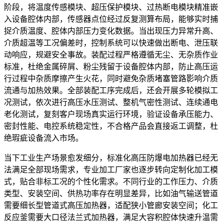
阶段，将温度传感模块、超压保护模块、过热断电模块精准嵌
入设备腔体内部，传感器点位经过反复测算布局，能够实时捕
捉介质温度、腔体内部压力变化数据。当出现压力异常升高、
介质超温等工况偏差时，控制系统可以快速做出断电、泄压联
动响应，规避安全事故。装配过程严格遵循无尘、无杂质作业
标准，杜绝金属碎屑、粉尘残留于设备腔体内部，防止高压运
行过程中杂质摩擦产生火花，同时避免杂质堵塞管路影响介质
流通与加热效果。全部装配工序完成后，还会开展多轮模拟工
况测试，依次进行高压水压测试、整机气密性测试、连续通电
老化测试，复刻客户现场真实运行环境，验证设备承压能力、
密封性能、电控系统稳定性，不合格产品会直接返工调整，杜
绝瑕疵设备流入市场。
当下工业生产场景愈发细分，标准化高压防爆电加热器已经无
法满足全部现场需求，专业加工厂家也逐步转向定制化加工模
式，贴合非标工况的个性化需求。不同行业的工作压力、介质
类型、安装空间、供热功率存在明显差异，比如油气输送管道
需要细长型管道式高压加热器，适配狭小管廊安装空间；化工
反应釜需要大口径法兰式加热器，满足大容积腔体快速升温需