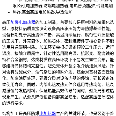
高压
防爆电加热器
的加工制造，首要核心是原材料的精细化选
型，原材料品质直接决定设备高压承压能力与防爆基础性能。
设备长期处于高压流体冲击、高温持续运行、腐蚀性介质接触
的工况下，外壳筒体、加热芯体、密封连接件等核心部件不能
选用普通碳钢材质。加工环节会根据设备预设工作压力、运行
温度、接触介质属性，针对性选用耐高温、抗形变、耐腐蚀的
特种合金钢材，这类材质在高压环境下不易发生塑性变形，能
够维持筒体结构完整性，避免壳体开裂引发介质泄漏风险。针
对含有酸碱成分、油气杂质的特殊介质，还会对基材表面做钝
化、防腐涂层处理，延缓介质对设备内壁的侵蚀，延长设备连
续使用寿命。同时，内部电热发热元件会选用导热均匀、热衰
减缓慢的发热材料，保证热能高效传导的同时，避免局部过热
现象产生，从源头降低设备内部高温隐患，适配高压密闭腔体
的运行要求。
结构加工是高压防爆
电加热器
生产的关键环节，也是区别于普