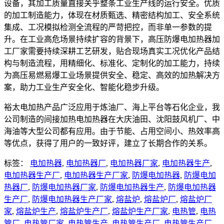
设备，其加工质量直接关乎整条工业生产线的运行安全。优质
的加工制造能力，体现在材质甄选、精密结构加工、安全系统
集成、工况模拟检测全流程的严苛把控，而非单一参数的提
升。在工业高危场景持续扩容的背景下，高压防爆电加热器加
工厂家需要持续深耕工艺研发，贴合现场真实工况优化产品结
构与制造流程，用精细化、标准化、定制化的加工能力，持续
为高压易燃易爆工业场景提供安全、稳定、高效的加热解决方
案，助力工业生产安全化、智能化稳步升级。
裕太电加热产品广泛应用于炼油厂、海上平台等石化企业，我
公司制造的间接加热电加热器在大庆油田、沈阳鼓风机厂、中
海油等大型公司都有应用。由于节能、占用空间小、热效率高
等优点，获得了用户的一致好评，建立了长期合作的关系。
标签：
电加热器
,
电加热器厂
,
电加热器厂家
,
电加热器生产
,
电加热器生产厂
,
电加热器生产厂家
,
防爆电加热器
,
防爆电加
热器厂
,
防爆电加热器厂家
,
防爆电加热器生产
,
防爆电加热器
生产厂
,
防爆电加热器生产厂家
,
熔盐炉
,
熔盐炉厂
,
熔盐炉厂
家
,
熔盐炉生产
,
熔盐炉生产厂
,
熔盐炉生产厂家
,
电热管
,
电热
管厂
,
电热管厂家
,
电热管生产
,
电热管生产厂
,
电热管生产厂