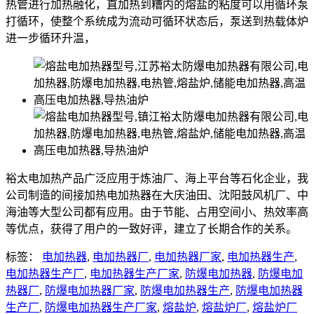
热管进行加热融化，直加热到糟内的熔盐的粘度可以用循环泵
打循环，使整个系统成为流动可循环状态后，泵送到热载体炉
进一步循环升温，
裕太电加热产品广泛应用于炼油厂、海上平台等石化企业，我
公司制造的间接加热电加热器在大庆油田、沈阳鼓风机厂、中
海油等大型公司都有应用。由于节能、占用空间小、热效率高
等优点，获得了用户的一致好评，建立了长期合作的关系。
标签：
电加热器
,
电加热器厂
,
电加热器厂家
,
电加热器生产
,
电加热器生产厂
,
电加热器生产厂家
,
防爆电加热器
,
防爆电加
热器厂
,
防爆电加热器厂家
,
防爆电加热器生产
,
防爆电加热器
生产厂
,
防爆电加热器生产厂家
,
熔盐炉
,
熔盐炉厂
,
熔盐炉厂