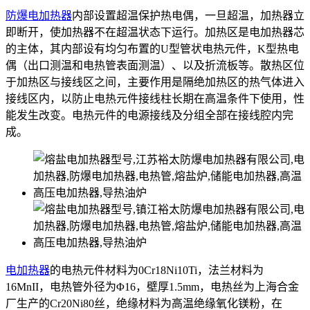
防爆电加热器
内部设置超温保护热电偶，一旦超温，加热器立
即断开，使加热器不在超温状态下运行。加热区是电加热器芯
的主体，其内部设有均匀布置的U型管状电热元件，K型热电
偶（出口测温和电热管表面测温）、以及折流板等。散热区位
于加热区与接线区之间，主要作用是隔绝加热区的热气体进入
接线区内，以防止电热元件接线柱长期在高温条件下使用，性
能发生改变。电热元件的电源接线及分组全部在接线腔内完
成。
电加热器
的电热元件材料为0Cr18Ni10Ti，法兰材料为
16MnII，电热管外径为Φ16，壁厚1.5mm，电热丝为上海合金
厂生产的Cr20Ni80丝，绝缘材料为高温绝缘氧化镁粉，在