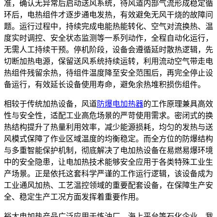
准，确认无异常后启动送风系统，待风道内部气流形成稳定循
环后，电热组件才逐步通电发热，有效避免无风干烧的故障问
题。运行过程中，持续完成电能热能转化、空气对流换热、温
度实时调控、安全状态监测等一系列动作，全程自动化运行，
无需人工持续干预。停机阶段，设备会遵循延时散热逻辑，先
切断加热电源，保留送风系统持续运转，利用流动空气带走电
热组件残留余热，待组件温度降至安全范围后，再完全停止设
备运行，有效延长设备使用寿命，避免余热堆积损伤组件。
相较于传统加热设备，风道
防爆电加热器
的工作原理兼具高效
性与安全性，适配工业高危场景的严苛使用需求。密闭式的换
热结构提升了热量利用效率，减少能源损耗，均匀的发热与送
风模式保障了作业区域温度的均衡稳定。而全方位的防爆结构
与多重智能保护机制，彻底解决了电加热设备在易燃易爆环境
中的安全隐患，让电加热技术能够安全应用于各类特殊工业生
产场景。正是依托这套科学严谨的工作运行逻辑，该设备成为
工业通风加热、工艺温控领域的重要配套设备，在保障生产安
全、稳定生产工况方面发挥着重要作用。
裕太电加热产品广泛应用于炼油厂、海上平台等石化企业，我