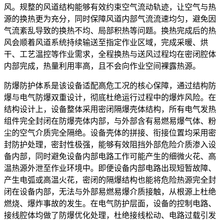
风。规整的风道结构能够有效约束空气流动轨迹，让空气与热
源的换热更为充分，同时保障风道内部气流流速均匀，避免因
气流紊乱导致的换热不均、局部积热等问题。换热完成后的热
风会顺着风道系统持续输送至指定作业区域，完成采暖、烘
干、工艺温控等作业需求，全程换热与送风过程均在密闭腔体
内部完成，热量利用率高，且不会向作业空间裸露热源。
防爆防护体系是该设备适配高危工况的核心保障，通过结构防
爆与电气防爆双重设计，彻底杜绝运行过程中的爆炸风险。在
结构设计上，设备整体采用密闭隔爆壳体结构，所有电气发热
组件完全封闭在防爆壳体内部，与外部含有易燃易爆气体、粉
尘的空气介质完全隔绝。设备壳体的拼接、衔接位置均采用密
封防护处理，密封性极强，能够有效阻挡外部危险介质渗入设
备内部，同时避免设备内部电路工作可能产生的细微火花、高
温热源外泄至作业环境中。即便设备内部电路出现短暂故障、
产生电弧或高温火花，密闭的隔爆结构也能将危险热源完全封
闭在设备内部，无法与外部易燃易爆介质接触，从根源上杜绝
燃烧、爆炸事故的发生。在电气防护层面，设备的控制电路、
接线腔体均做了防爆优化处理，杜绝接线松动、电路过载引发