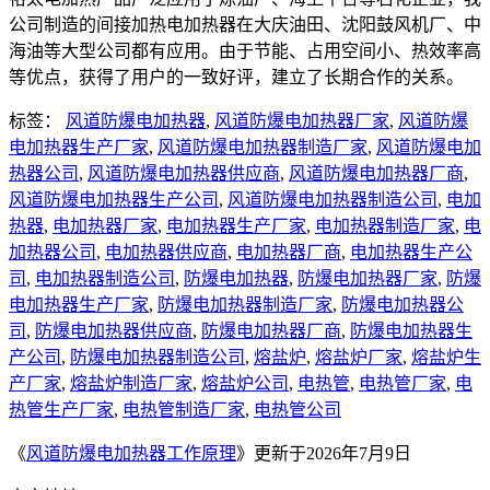
公司制造的间接加热电加热器在大庆油田、沈阳鼓风机厂、中
海油等大型公司都有应用。由于节能、占用空间小、热效率高
等优点，获得了用户的一致好评，建立了长期合作的关系。
标签：
风道防爆电加热器
,
风道防爆电加热器厂家
,
风道防爆
电加热器生产厂家
,
风道防爆电加热器制造厂家
,
风道防爆电加
热器公司
,
风道防爆电加热器供应商
,
风道防爆电加热器厂商
,
风道防爆电加热器生产公司
,
风道防爆电加热器制造公司
,
电加
热器
,
电加热器厂家
,
电加热器生产厂家
,
电加热器制造厂家
,
电
加热器公司
,
电加热器供应商
,
电加热器厂商
,
电加热器生产公
司
,
电加热器制造公司
,
防爆电加热器
,
防爆电加热器厂家
,
防爆
电加热器生产厂家
,
防爆电加热器制造厂家
,
防爆电加热器公
司
,
防爆电加热器供应商
,
防爆电加热器厂商
,
防爆电加热器生
产公司
,
防爆电加热器制造公司
,
熔盐炉
,
熔盐炉厂家
,
熔盐炉生
产厂家
,
熔盐炉制造厂家
,
熔盐炉公司
,
电热管
,
电热管厂家
,
电
热管生产厂家
,
电热管制造厂家
,
电热管公司
《
风道防爆电加热器工作原理
》更新于2026年7月9日