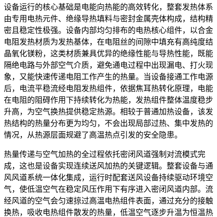
设备运行的核心基础是电能向热能的高效转化，整套发热体系
由专用电热元件、绝缘导热填料与密封金属壳体构成，结构精
密且稳定性极强。设备内部均匀排布的电热核心组件，以合金
电阻发热材质为发热基体，在电阻丝的间隙中填充有高纯度结
晶氧化镁粉，这类材质兼具优异的绝缘性能与导热性能，既能
隔绝电路与外部空气介质，避免通电过程中出现漏电、打火现
象，又能快速传递电阻工作产生的热量。当设备接通工作电源
后，电流平稳流经电阻发热组件，依据焦耳热转化原理，电能
在电阻的阻碍作用下持续转化为热能，发热组件整体温度稳步
升高，为空气换热提供稳定热源。相较于普通加热设备，该发
热结构的热量分布更为均匀，不会出现局部过热、集中发热的
情况，从热源层面规避了高温热点引发的安全隐患。
热量传递与空气加热的全过程依托密闭风道强制对流模式完
成，这也是设备实现连续送风加热的关键逻辑。整套设备与通
风风道系统一体化集成，运行时配套送风设备持续驱动环境空
气，使低温空气在稳定风压作用下有序进入密闭风道内部。流
经风道的空气会匀速掠过高温电热组件表面，通过充分的接触
换热，吸收电热组件散发的热量，低温空气逐步升温为恒温热