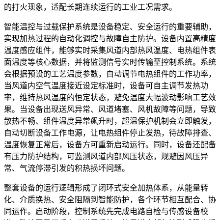
的打火现象，适配长期连续运行的工业工况需求。
智能温控与过载保护系统是设备稳定、安全运行的重要辅助，
实现加热过程的自动化调控与故障自主防护。设备内置高精度
温度感应组件，能够实时采集风道内部热风温度、电热组件表
面温度等核心数据，并将监测信号实时传输至控制系统。系统
会根据预设的工艺温度参数，自动调节电热组件的工作功率，
当风道内空气温度接近设定标准时，设备可自主调节发热功
率，维持热风温度的恒定状态，避免温度大幅波动影响工艺效
果。当设备出现送风异常、风道堵塞、风机故障等问题，导致
散热不畅、组件温度异常飙升时，超温保护机制会立即触发，
自动切断设备工作电源，让电热组件停止发热，待故障排查、
温度恢复正常后，设备方可重新启动运行。同时，设备还配备
有压力防护结构，可监测风道内部风压状态，规避因风压异
常、气流停滞引发的积热损坏问题。
整套设备的运行逻辑形成了闭环式安全加热体系，从能量转
化、介质换热、安全阻隔到智能防护，各个环节相互配合、协
同运作。启动阶段，控制系统先完成电路自检与传感设备校