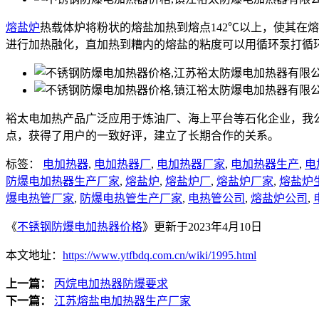
熔盐炉
热载体炉将粉状的熔盐加热到熔点142℃以上，使其在
进行加热融化，直加热到糟内的熔盐的粘度可以用循环泵打循
裕太电加热产品广泛应用于炼油厂、海上平台等石化企业，我
点，获得了用户的一致好评，建立了长期合作的关系。
标签：
电加热器
,
电加热器厂
,
电加热器厂家
,
电加热器生产
,
电
防爆电加热器生产厂家
,
熔盐炉
,
熔盐炉厂
,
熔盐炉厂家
,
熔盐炉
爆电热管厂家
,
防爆电热管生产厂家
,
电热管公司
,
熔盐炉公司
,
《
不锈钢防爆电加热器价格
》更新于2023年4月10日
本文地址：
https://www.ytfbdq.com.cn/wiki/1995.html
上一篇：
丙烷电加热器防爆要求
下一篇：
江苏熔盐电加热器生产厂家