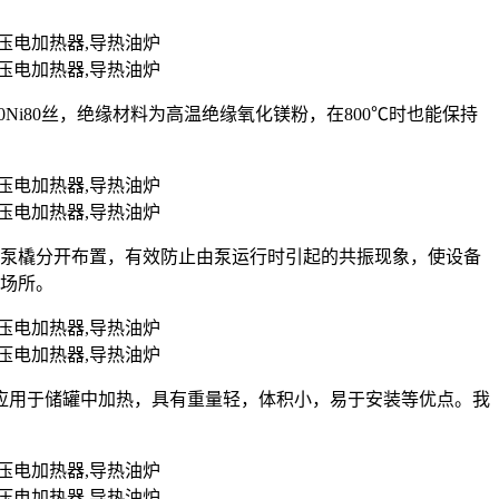
r20Ni80丝，绝缘材料为高温绝缘氧化镁粉，在800℃时也能保持
油泵橇分开布置，有效防止由泵运行时引起的共振现象，使设备
的场所。
应用于储罐中加热，具有重量轻，体积小，易于安装等优点。我