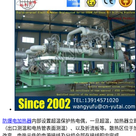
防爆电加热器
内部设置超温保护热电偶，一旦超温，加热器立
（出口测温和电热管表面测温）、以及折流板等。散热区位于
改变。电热元件的电源接线及分组全部在接线腔内完成。