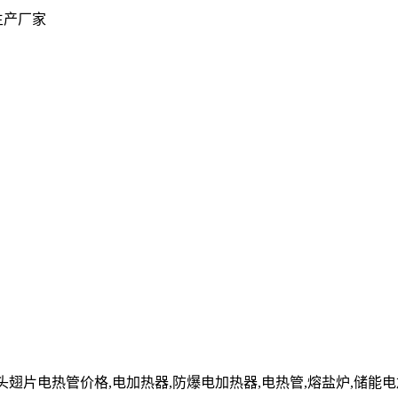
生产厂家
cn」单头翅片电热管价格,电加热器,防爆电加热器,电热管,熔盐炉,储