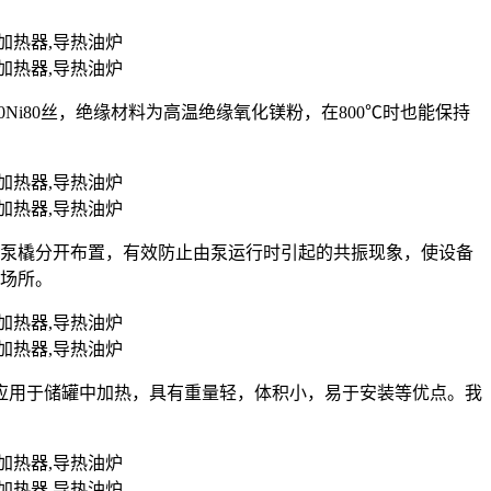
r20Ni80丝，绝缘材料为高温绝缘氧化镁粉，在800℃时也能保持
油泵橇分开布置，有效防止由泵运行时引起的共振现象，使设备
的场所。
应用于储罐中加热，具有重量轻，体积小，易于安装等优点。我