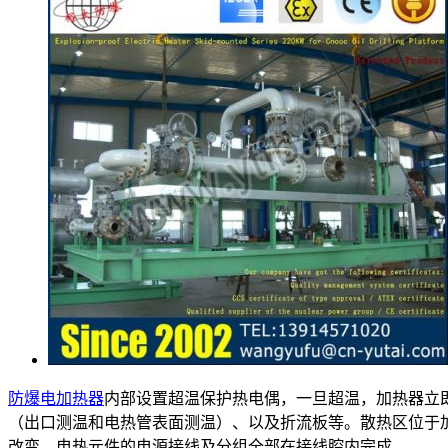
防爆电加热器
内部设置超温保护热电偶，一旦超温，加热器立
（出口测温和电热管表面测温）、以及折流板等。散热区位于
改变。电热元件的电源接线及分组全部在接线腔内完成。