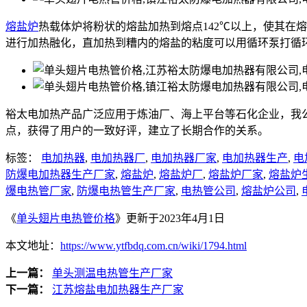
熔盐炉
热载体炉将粉状的熔盐加热到熔点142℃以上，使其在
进行加热融化，直加热到糟内的熔盐的粘度可以用循环泵打循
裕太电加热产品广泛应用于炼油厂、海上平台等石化企业，我
点，获得了用户的一致好评，建立了长期合作的关系。
标签：
电加热器
,
电加热器厂
,
电加热器厂家
,
电加热器生产
,
电
防爆电加热器生产厂家
,
熔盐炉
,
熔盐炉厂
,
熔盐炉厂家
,
熔盐炉
爆电热管厂家
,
防爆电热管生产厂家
,
电热管公司
,
熔盐炉公司
,
《
单头翅片电热管价格
》更新于2023年4月1日
本文地址：
https://www.ytfbdq.com.cn/wiki/1794.html
上一篇：
单头测温电热管生产厂家
下一篇：
江苏熔盐电加热器生产厂家