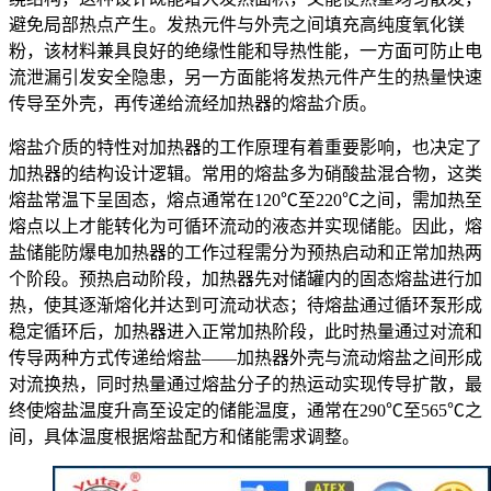
避免局部热点产生。发热元件与外壳之间填充高纯度氧化镁
粉，该材料兼具良好的绝缘性能和导热性能，一方面可防止电
流泄漏引发安全隐患，另一方面能将发热元件产生的热量快速
传导至外壳，再传递给流经加热器的熔盐介质。
熔盐介质的特性对加热器的工作原理有着重要影响，也决定了
加热器的结构设计逻辑。常用的熔盐多为硝酸盐混合物，这类
熔盐常温下呈固态，熔点通常在120℃至220℃之间，需加热至
熔点以上才能转化为可循环流动的液态并实现储能。因此，熔
盐储能防爆电加热器的工作过程需分为预热启动和正常加热两
个阶段。预热启动阶段，加热器先对储罐内的固态熔盐进行加
热，使其逐渐熔化并达到可流动状态；待熔盐通过循环泵形成
稳定循环后，加热器进入正常加热阶段，此时热量通过对流和
传导两种方式传递给熔盐——加热器外壳与流动熔盐之间形成
对流换热，同时热量通过熔盐分子的热运动实现传导扩散，最
终使熔盐温度升高至设定的储能温度，通常在290℃至565℃之
间，具体温度根据熔盐配方和储能需求调整。