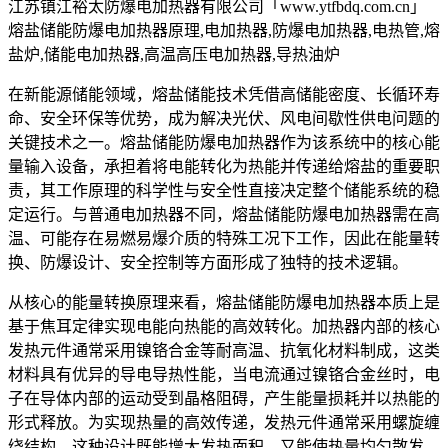
江苏镇江裕太防爆电加热器有限公司「www.ytfbdq.com.cn」
熔盐储能防爆电加热器原理,电加热器,防爆电加热器,电热管,熔
盐炉,储能电加热器,高温高压电加热器,导热油炉
在新能源储能领域，熔盐储能技术凭借高储能密度、长循环寿
命、安全环保等优势，成为解决光伏、风电间歇性供电问题的
关键技术之一。熔盐储能防爆电加热器作为该系统中的核心能
量输入设备，承担着将电能转化为热能并传递给熔盐的重要职
责，其工作原理的科学性与安全性直接决定整个储能系统的稳
定运行。与普通电加热器不同，熔盐储能防爆电加热器需在高
温、可能存在易燃易爆介质的特殊工况下工作，因此在能量转
换、防爆设计、安全控制等方面形成了独特的技术逻辑。
从核心的能量转换原理来看，熔盐储能防爆电加热器本质上是
基于焦耳定律实现电能向热能的高效转化。加热器内部的核心
发热元件通常采用镍铬合金等耐高温、抗氧化材料制成，这类
材料具有优异的导电导热性能，当电流通过镍铬合金丝时，电
子在导体内部的运动受到晶格阻碍，产生能量损耗并以热能的
形式释放。为实现热量的高效传递，发热元件通常采用螺旋缠
绕结构，这种设计既能增大发热面积，又能使热量均匀散发，