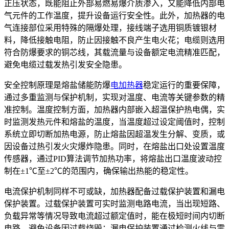
正压状态，既能阻止外部易燃易爆介质渗入，又能降低内部电
气元件的工作温度，提升设备运行安全性。此外，加热器的电
气连接部位采用特殊的隔爆处理，接线端子选用铜质镀银材
料，降低接触电阻，防止因接触不良产生电火花；电缆则选用
符合防爆要求的铜芯线，其载流量与设备额定电流精准匹配，
避免电缆过载发热引发安全隐患。
安全控制原理是熔盐储能防爆
电加热器
稳定运行的重要保障，
通过多重监测与保护机制，实现对温度、电流等关键参数的精
准控制。温度控制方面，加热器内部嵌入超温保护热电偶，实
时监测发热元件和熔盐的温度，当温度超过设定阈值时，控制
系统立即切断加热电源，防止熔盐因超温发生分解、变质，或
因设备过热引发火灾爆炸隐患。同时，在熔盐出口处设置温度
传感器，通过PID算法调节加热功率，将熔盐出口温度波动控
制在±1℃至±2℃的范围内，确保输出热能的稳定性。
电流保护机制同样不可或缺，加热器配备过载保护装置和漏电
保护装置。过载保护装置可实时监测电路电流，当出现短路、
负载异常等情况导致电流超过额定值时，能在极短时间内切断
电路，避免设备因过载烧毁；漏电保护装置通过检测火线与零