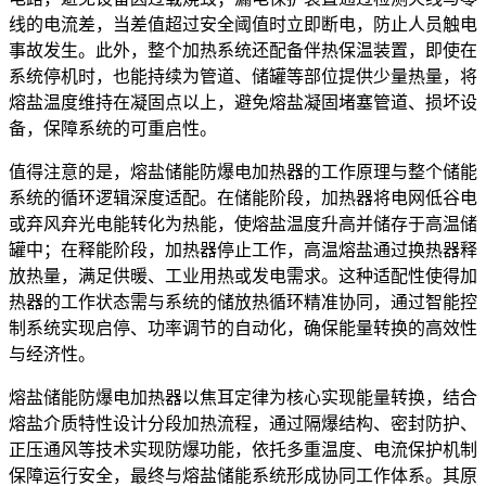
线的电流差，当差值超过安全阈值时立即断电，防止人员触电
事故发生。此外，整个加热系统还配备伴热保温装置，即使在
系统停机时，也能持续为管道、储罐等部位提供少量热量，将
熔盐温度维持在凝固点以上，避免熔盐凝固堵塞管道、损坏设
备，保障系统的可重启性。
值得注意的是，熔盐储能防爆电加热器的工作原理与整个储能
系统的循环逻辑深度适配。在储能阶段，加热器将电网低谷电
或弃风弃光电能转化为热能，使熔盐温度升高并储存于高温储
罐中；在释能阶段，加热器停止工作，高温熔盐通过换热器释
放热量，满足供暖、工业用热或发电需求。这种适配性使得加
热器的工作状态需与系统的储放热循环精准协同，通过智能控
制系统实现启停、功率调节的自动化，确保能量转换的高效性
与经济性。
熔盐储能防爆电加热器以焦耳定律为核心实现能量转换，结合
熔盐介质特性设计分段加热流程，通过隔爆结构、密封防护、
正压通风等技术实现防爆功能，依托多重温度、电流保护机制
保障运行安全，最终与熔盐储能系统形成协同工作体系。其原