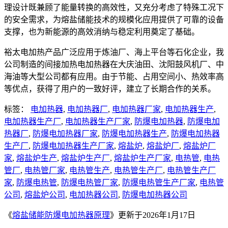
理设计既兼顾了能量转换的高效性，又充分考虑了特殊工况下
的安全需求，为熔盐储能技术的规模化应用提供了可靠的设备
支撑，也为新能源的高效消纳与稳定利用奠定了基础。
裕太电加热产品广泛应用于炼油厂、海上平台等石化企业，我
公司制造的间接加热电加热器在大庆油田、沈阳鼓风机厂、中
海油等大型公司都有应用。由于节能、占用空间小、热效率高
等优点，获得了用户的一致好评，建立了长期合作的关系。
标签：
电加热器
,
电加热器厂
,
电加热器厂家
,
电加热器生产
,
电加热器生产厂
,
电加热器生产厂家
,
防爆电加热器
,
防爆电加
热器厂
,
防爆电加热器厂家
,
防爆电加热器生产
,
防爆电加热器
生产厂
,
防爆电加热器生产厂家
,
熔盐炉
,
熔盐炉厂
,
熔盐炉厂
家
,
熔盐炉生产
,
熔盐炉生产厂
,
熔盐炉生产厂家
,
电热管
,
电热
管厂
,
电热管厂家
,
电热管生产
,
电热管生产厂
,
电热管生产厂
家
,
防爆电热管
,
防爆电热管厂家
,
防爆电热管生产厂家
,
电热管
公司
,
熔盐炉公司
,
电加热器公司
,
防爆电加热器公司
《
熔盐储能防爆电加热器原理
》更新于2026年1月17日